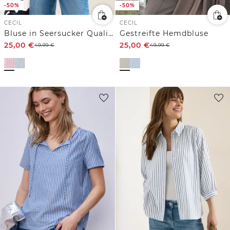
-50%
-50%
CECIL
CECIL
Bluse in Seersucker Qualität
Gestreifte Hemdbluse
25,00
€
25,00
€
49,99
€
49,99
€