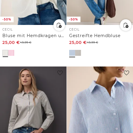
-50%
-50%
CECIL
CECIL
Bluse mit Hemdkragen und Streifen
Gestreifte Hemdbluse
25,00
€
25,00
€
49,99
€
49,99
€