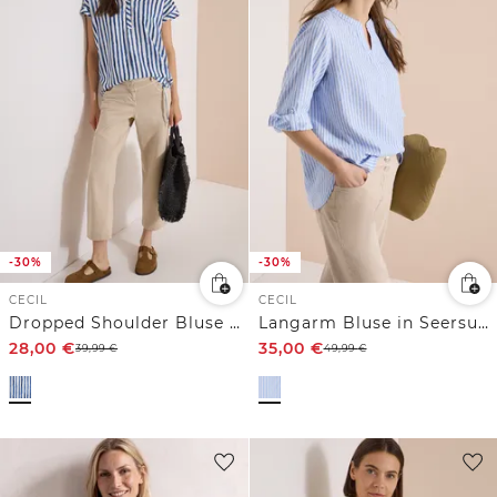
-30%
-30%
CECIL
CECIL
Dropped Shoulder Bluse mit Streifen
Langarm Bluse in Seersuckerqualität
28,00
€
35,00
€
39,99
€
49,99
€