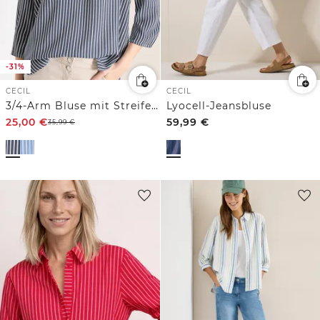
-31%
CECIL
CECIL
3/4-Arm Bluse mit Streifenmuster
Lyocell-Jeansbluse
25,00
€
59,99
€
35,99
€