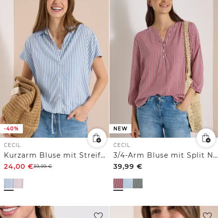
-40%
NEW
CECIL
CECIL
Kurzarm Bluse mit Streifenmuster
3/4-Arm Bluse mit Split Neck und Streifen
24,00
€
39,99
€
39,99
€