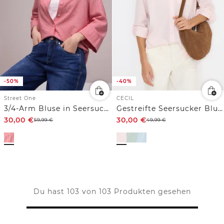
-50%
-40%
Street One
CECIL
3/4-Arm Bluse in Seersuckerqualität
Gestreifte Seersucker Bluse
30,00
€
30,00
€
59,99
€
49,99
€
Du hast 103 von 103 Produkten gesehen