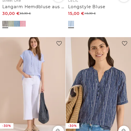
Street One
CECIL
Langarm Hemdbluse aus Leinen
Longstyle Bluse
30,00
€
15,00
€
59,99
€
49,99
€
-30%
-30%