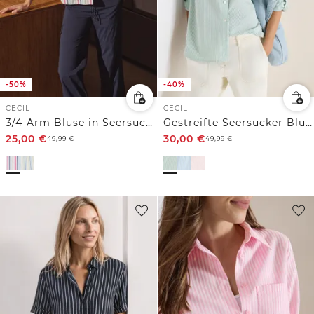
-50%
-40%
CECIL
CECIL
3/4-Arm Bluse in Seersucker Qualität
Gestreifte Seersucker Bluse
25,00
€
30,00
€
49,99
€
49,99
€