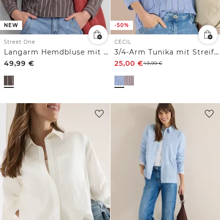
NEW
-50%
Street One
CECIL
Langarm Hemdbluse mit Streifen
3/4-Arm Tunika mit Streifenmuster
49,99
€
25,00
€
49,99
€