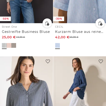
-50%
-30%
Street One
CECIL
Gestreifte Business Bluse
Kurzarm Bluse aus reinem Leinen
25,00
€
42,00
€
49,99
€
59,99
€