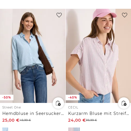
-50%
-40%
Street One
CECIL
Hemdbluse in Seersucker-Qualität
Kurzarm Bluse mit Streifenmuster
25,00
€
24,00
€
49,99
€
39,99
€