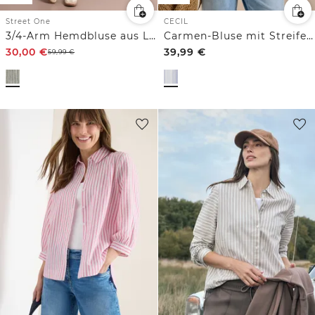
Street One
CECIL
3/4-Arm Hemdbluse aus Leinen mit Streifen
Carmen-Bluse mit Streifenmuster
30,00
€
39,99
€
59,99
€