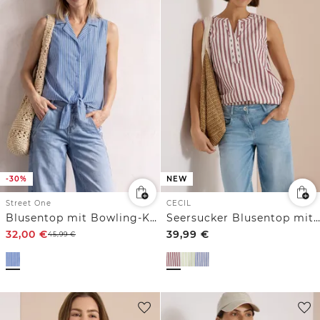
-30%
NEW
Street One
CECIL
Blusentop mit Bowling-Kragen und Knoten
Seersucker Blusentop mit Streifen
32,00
€
39,99
€
45,99
€