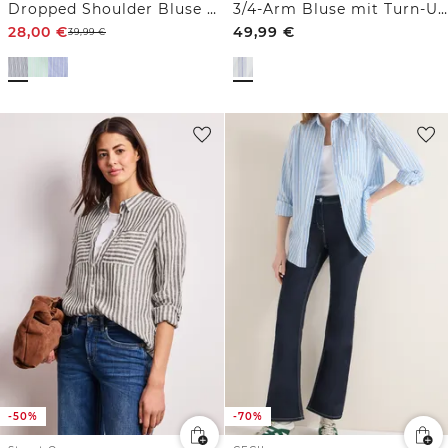
Dropped Shoulder Bluse mit Struktur
3/4-Arm Bluse mit Turn-Up und Streifen
28,00
€
49,99
€
39,99
€
-50%
-70%