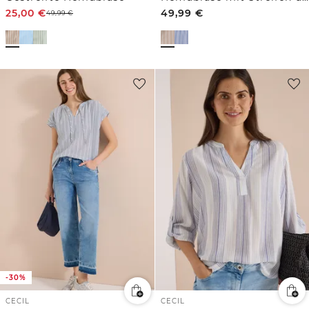
25,00
€
49,99
€
49,99
€
-30%
CECIL
CECIL