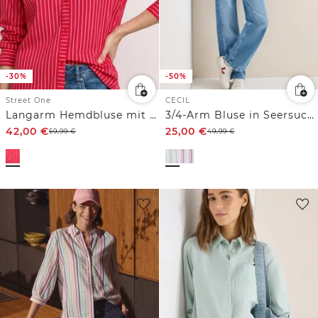
-30%
-50%
Street One
CECIL
Langarm Hemdbluse mit Streifenmuster
3/4-Arm Bluse in Seersucker Qualität
42,00
€
25,00
€
59,99
€
49,99
€