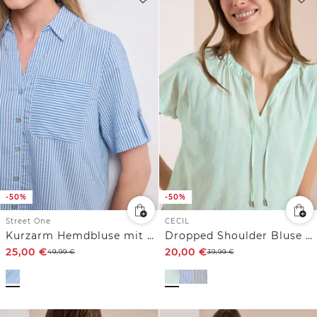
-50%
-50%
Street One
CECIL
Kurzarm Hemdbluse mit Turn-Up-Details
Dropped Shoulder Bluse mit Struktur
25,00
€
20,00
€
49,99
€
39,99
€