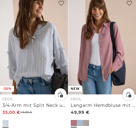
-30%
NEW
CECIL
CECIL
3/4-Arm mit Split Neck und Rüschen
Langarm Hemdbluse mit Streifen
35,00
€
49,99
€
49,99
€