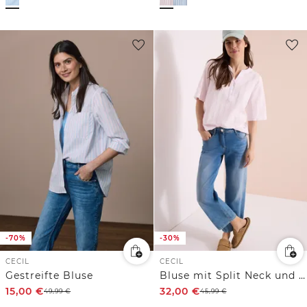
-70%
-30%
CECIL
CECIL
Gestreifte Bluse
Bluse mit Split Neck und Streifen
15,00
€
32,00
€
49,99
€
45,99
€