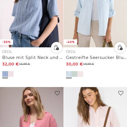
-30%
-40%
CECIL
CECIL
Bluse mit Split Neck und Streifen
Gestreifte Seersucker Bluse
32,00
€
30,00
€
45,99
€
49,99
€