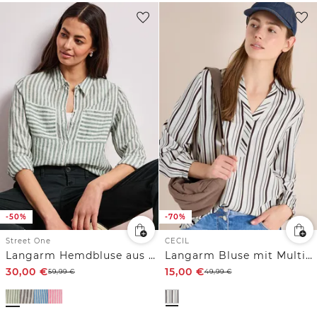
-50%
-70%
Street One
CECIL
Langarm Hemdbluse aus Leinen
Langarm Bluse mit Multicolor Streifen
30,00
€
15,00
€
59,99
€
49,99
€