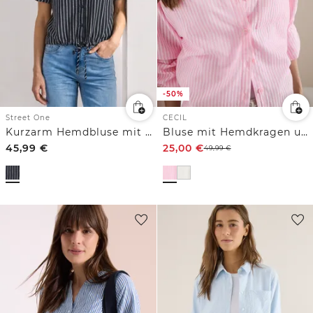
-50%
Street One
CECIL
Kurzarm Hemdbluse mit Streifenmuster
Bluse mit Hemdkragen und Streifen
45,99
€
25,00
€
49,99
€