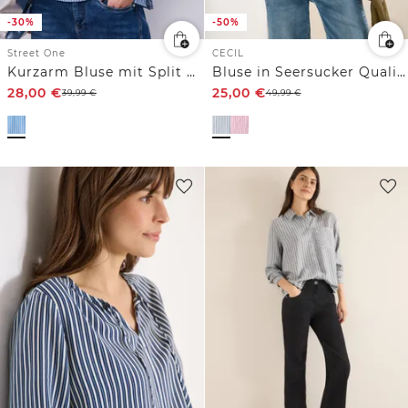
-30%
-50%
Street One
CECIL
Kurzarm Bluse mit Split Neck und Streifen
Bluse in Seersucker Qualität
28,00
€
25,00
€
39,99
€
49,99
€