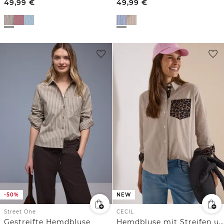
49,99
€
49,99
€
-50%
NEW
Street One
CECIL
Gestreifte Hemdbluse
Hemdbluse mit Streifen und Leo-Brusttasche