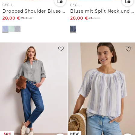
CECIL
CECIL
Dropped Shoulder Bluse mit Struktur
Bluse mit Split Neck und Streifen
28,00
€
28,00
€
39,99
€
39,99
€
-50%
NEW