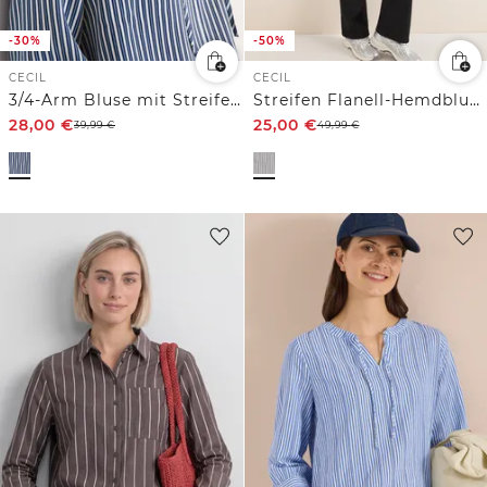
-30%
-50%
CECIL
CECIL
3/4-Arm Bluse mit Streifenmuster
Streifen Flanell-Hemdbluse
28,00
€
25,00
€
39,99
€
49,99
€