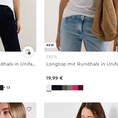
NEW
CECIL
Basic T-Shirt mit Rundhals in Unifarbe
Longtop mit Rundhals in Unif
19,99
€
+ 13