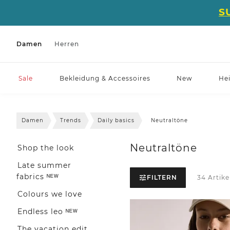
S
Damen
Herren
Sale
Bekleidung & Accessoires
New
He
Damen
Trends
Daily basics
Neutraltöne
Neutraltöne
Shop the look
Late summer
fabrics ᴺᴱᵂ
FILTERN
34 Artike
Colours we love
Endless leo ᴺᴱᵂ
The vacation edit