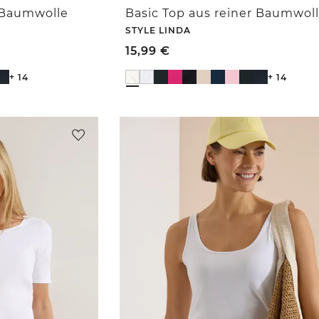
r Baumwolle
Basic Top aus reiner Baumwol
STYLE LINDA
15,99
€
+ 14
+ 14