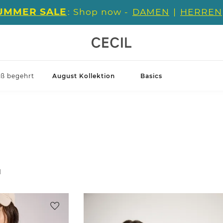
UMMER SALE
: Shop now -
DAMEN
|
HERREN
iß begehrt
August Kollektion
Basics
l