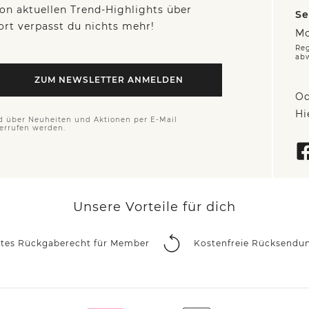
on aktuellen Trend-Highlights über
Se
fort verpasst du nichts mehr!
Mo
Reg
ab
ZUM NEWSLETTER ANMELDEN
Od
Hi
d über Neuheiten und Aktionen per E-Mail
derrufen werden.
Unsere Vorteile für dich
rtes Rückgaberecht für Member
Kostenfreie Rücksendu