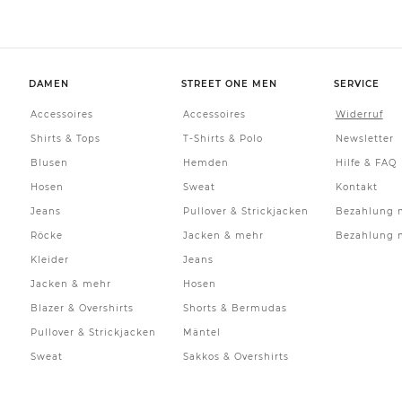
DAMEN
STREET ONE MEN
SERVICE
Accessoires
Accessoires
Widerruf
Shirts & Tops
T-Shirts & Polo
Newsletter
Blusen
Hemden
Hilfe & FAQ
Hosen
Sweat
Kontakt
Jeans
Pullover & Strickjacken
Bezahlung m
Röcke
Jacken & mehr
Bezahlung m
Kleider
Jeans
Jacken & mehr
Hosen
Blazer & Overshirts
Shorts & Bermudas
Pullover & Strickjacken
Mäntel
Sweat
Sakkos & Overshirts