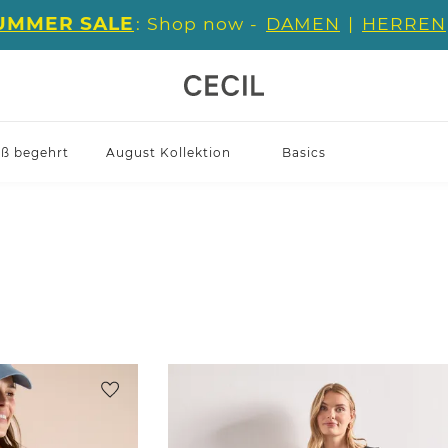
UMMER SALE
: Shop now -
DAMEN
|
HERREN
iß begehrt
August Kollektion
Basics