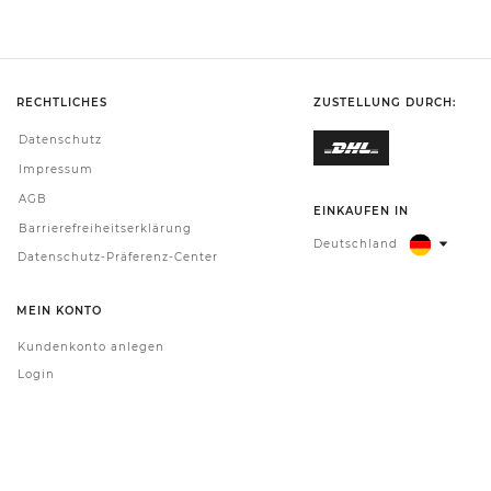
RECHTLICHES
ZUSTELLUNG DURCH:
Datenschutz
Impressum
AGB
EINKAUFEN IN
Barrierefreiheitserklärung
Deutschland
Datenschutz-Präferenz-Center
MEIN KONTO
Kundenkonto anlegen
Login