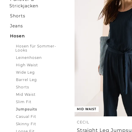
Strickjacken
Shorts
Jeans
Hosen
Hosen für Sommer-
Looks
Leinenhosen
High Waist
Wide Leg
Barrel Leg
Shorts
Mid Waist
Slim Fit
Jumpsuits
MID WAIST
Casual Fit
CECIL
Skinny Fit
Straight Leg Jumpsui
Loose Fit