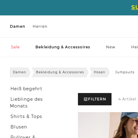
S
Damen
Herren
Sale
Bekleidung & Accessoires
New
He
Damen
Bekleidung & Accessoires
Hosen
Jumpsuits
Heiß begehrt
Lieblinge des
FILTERN
4 Artikel
Monats
Shirts & Tops
Blusen
Pullover &