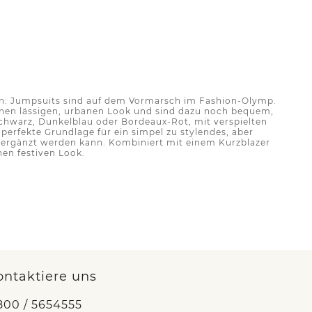
iten: Jumpsuits sind auf dem Vormarsch im Fashion-Olymp.
inen lässigen, urbanen Look und sind dazu noch bequem,
Schwarz, Dunkelblau oder Bordeaux-Rot, mit verspielten
perfekte Grundlage für ein simpel zu stylendes, aber
s ergänzt werden kann. Kombiniert mit einem Kurzblazer
nen festiven Look.
ontaktiere uns
800 / 5654555