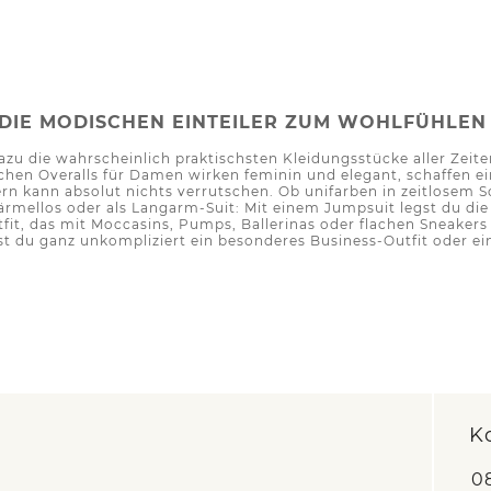
 DIE MODISCHEN EINTEILER ZUM WOHLFÜHLEN
dazu die wahrscheinlich praktischsten Kleidungsstücke aller Ze
chen Overalls für Damen wirken feminin und elegant, schaffen e
ern kann absolut nichts verrutschen. Ob unifarben in zeitlosem 
ärmellos oder als Langarm-Suit: Mit einem Jumpsuit legst du die 
fit, das mit Moccasins, Pumps, Ballerinas oder flachen Sneaker
t du ganz unkompliziert ein besonderes Business-Outfit oder ei
K
0