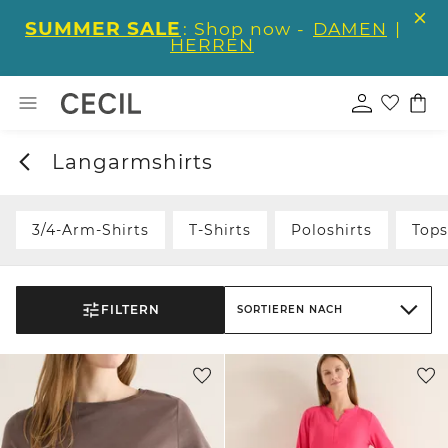
SUMMER SALE
: Shop now -
DAMEN
|
HERREN
Langarmshirts
3/4-Arm-Shirts
T-Shirts
Poloshirts
Tops
FILTERN
SORTIEREN NACH