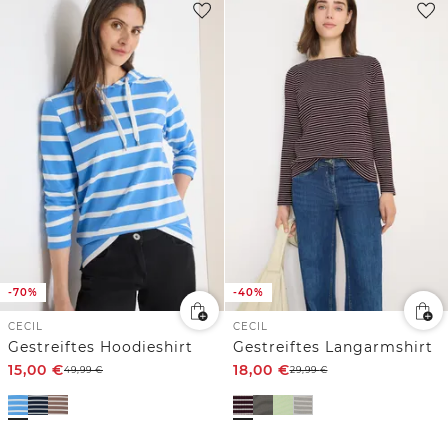
-70%
-40%
CECIL
CECIL
Gestreiftes Hoodieshirt
Gestreiftes Langarmshirt
15,00
€
18,00
€
49,99
€
29,99
€