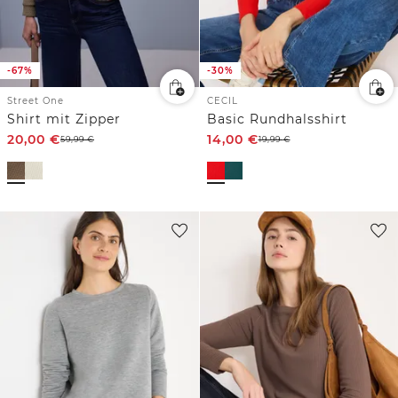
-67%
-30%
Street One
CECIL
Shirt mit Zipper
Basic Rundhalsshirt
20,00
€
14,00
€
59,99
€
19,99
€