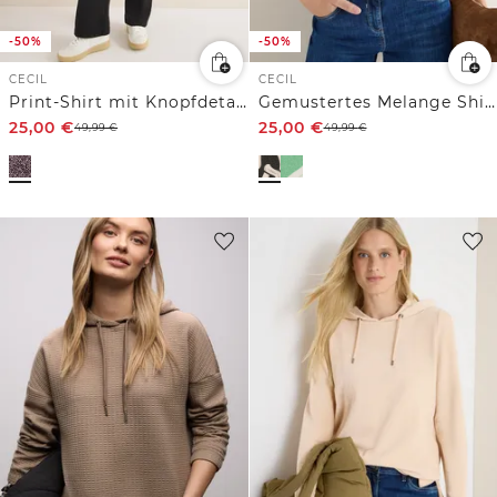
-50%
-50%
CECIL
CECIL
Print-Shirt mit Knopfdetails
Gemustertes Melange Shirt
25,00
€
25,00
€
49,99
€
49,99
€