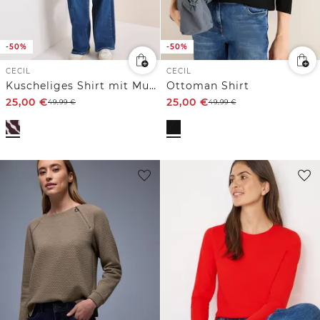
-50%
-50%
CECIL
CECIL
Kuscheliges Shirt mit Muster
Ottoman Shirt
25,00
€
25,00
€
49,99
€
49,99
€