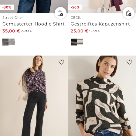
-30%
-50%
Street One
CECIL
Gemusterter Hoodie Shirt
Gestreiftes Kapuzenshirt
35,00
€
25,00
€
49,99
€
49,99
€