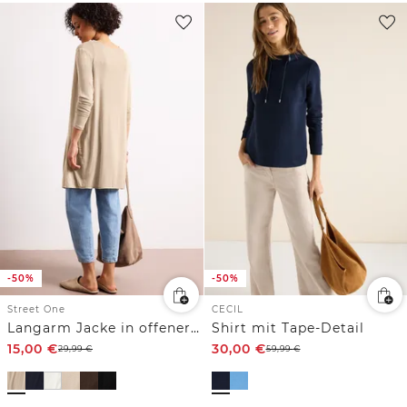
-50%
-50%
Street One
CECIL
Langarm Jacke in offener Passform
Shirt mit Tape-Detail
15,00
€
30,00
€
29,99
€
59,99
€