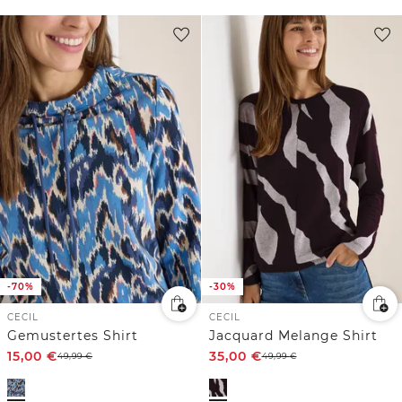
-70%
-30%
CECIL
CECIL
Gemustertes Shirt
Jacquard Melange Shirt
15,00
€
35,00
€
49,99
€
49,99
€