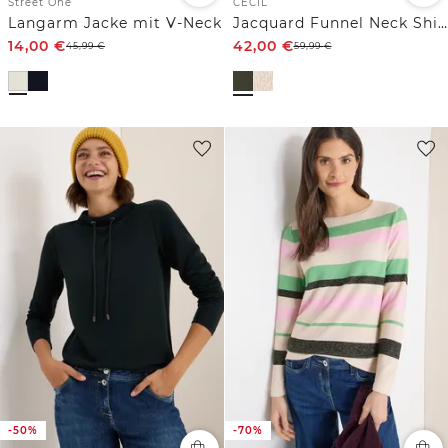
Street One
CECIL
Langarm Jacke mit V-Neck
Jacquard Funnel Neck Shirt
14,00
€
42,00
€
45,99
€
59,99
€
-50%
-70%