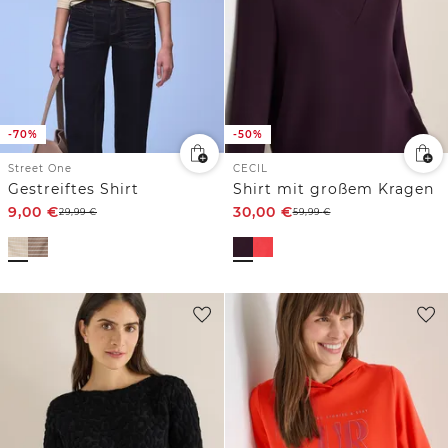
-70%
-50%
Street One
CECIL
Gestreiftes Shirt
Shirt mit großem Kragen
9,00
€
30,00
€
29,99
€
59,99
€