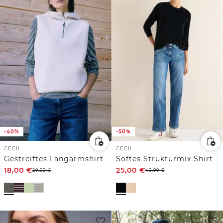
-40%
-50%
CECIL
CECIL
Gestreiftes Langarmshirt
Softes Strukturmix Shirt
18,00
€
25,00
€
29,99
€
49,99
€