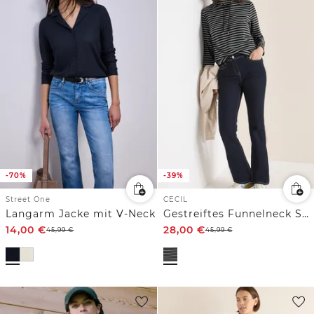
-70%
-39%
Street One
CECIL
Langarm Jacke mit V-Neck
Gestreiftes Funnelneck Shirt
14,00
€
28,00
€
45,99
€
45,99
€