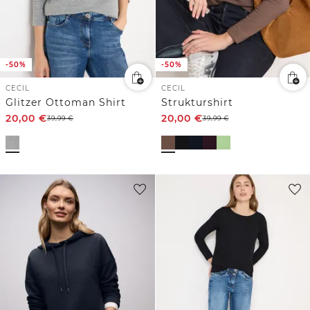
-50%
-50%
CECIL
CECIL
Glitzer Ottoman Shirt
Strukturshirt
20,00
€
20,00
€
39,99
€
39,99
€