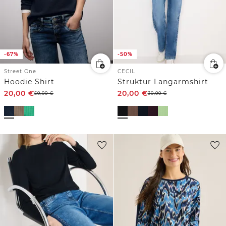
-67%
-50%
Street One
CECIL
Hoodie Shirt
Struktur Langarmshirt
20,00
€
20,00
€
59,99
€
39,99
€