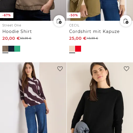
-67%
-50%
Street One
CECIL
Hoodie Shirt
Cordshirt mit Kapuze
20,00
€
25,00
€
59,99
€
49,99
€