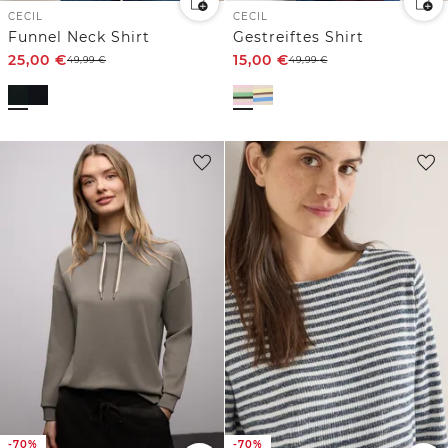
CECIL
CECIL
Funnel Neck Shirt
Gestreiftes Shirt
25,00
€
15,00
€
49,99
€
49,99
€
-70%
-70%