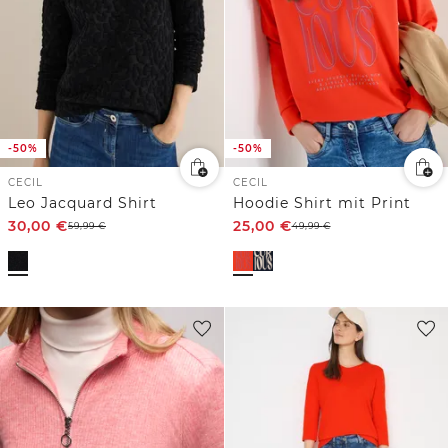
-50%
-50%
CECIL
CECIL
Leo Jacquard Shirt
Hoodie Shirt mit Print
30,00
€
25,00
€
59,99
€
49,99
€