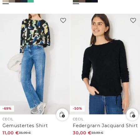
-69%
-50%
CECIL
CECIL
Gemustertes Shirt
Federgrarn Jacquard Shirt
11,00
€
30,00
€
35,99
€
59,99
€