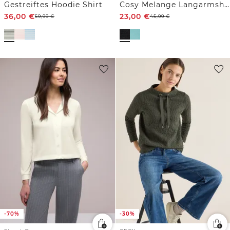
Gestreiftes Hoodie Shirt
Cosy Melange Langarmshirt
36,00
€
23,00
€
59,99
€
45,99
€
-70%
-30%