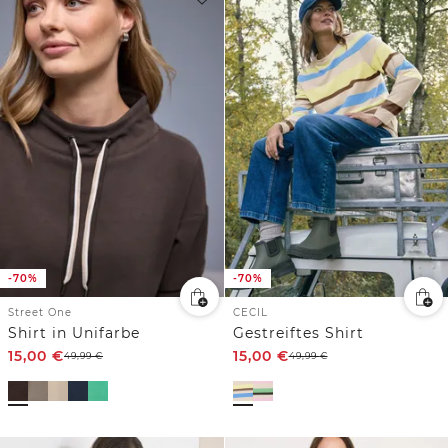
-70%
-70%
Street One
CECIL
Shirt in Unifarbe
Gestreiftes Shirt
15,00
€
15,00
€
49,99
€
49,99
€