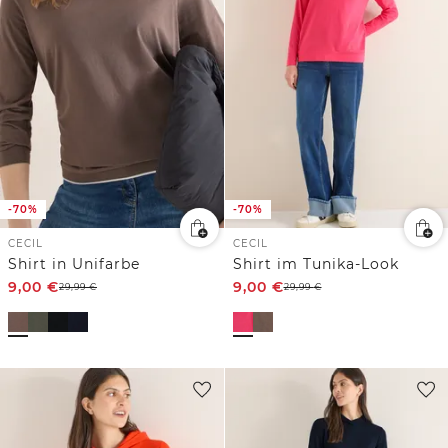
-70%
-70%
CECIL
CECIL
Shirt in Unifarbe
Shirt im Tunika-Look
9,00
€
9,00
€
29,99
€
29,99
€