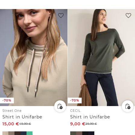
-70%
-70%
Street One
CECIL
Shirt in Unifarbe
Shirt in Unifarbe
15,00
€
9,00
€
49,99
€
29,99
€