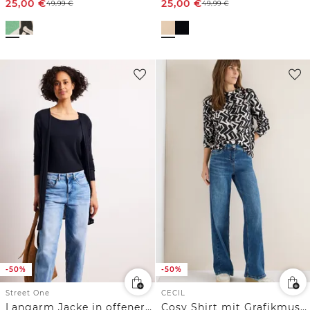
25,00
€
25,00
€
49,99
€
49,99
€
-50%
-50%
Street One
CECIL
Langarm Jacke in offener Passform
Cosy Shirt mit Grafikmuster