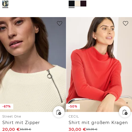
-67%
-50%
Street One
CECIL
Shirt mit Zipper
Shirt mit großem Kragen
20,00
€
30,00
€
59,99
€
59,99
€