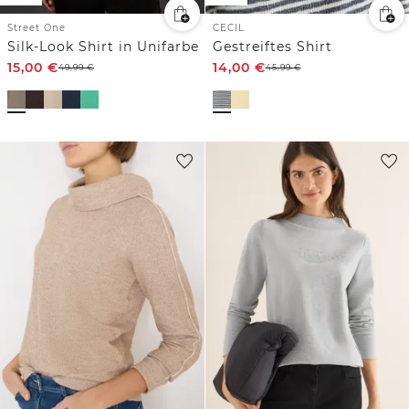
Street One
CECIL
Silk-Look Shirt in Unifarbe
Gestreiftes Shirt
15,00
€
14,00
€
49,99
€
45,99
€