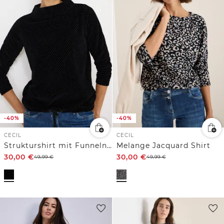
-40%
-40%
CECIL
CECIL
Strukturshirt mit Funnelneck
Melange Jacquard Shirt
30,00
€
30,00
€
49,99
€
49,99
€