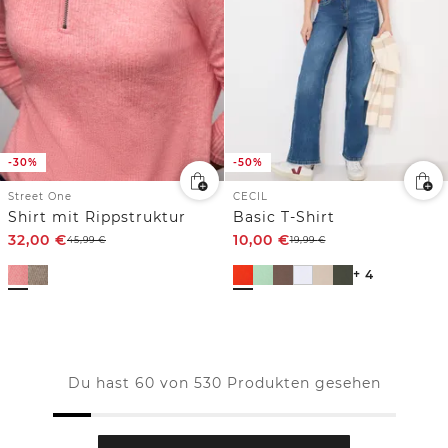
-30%
-50%
Street One
CECIL
Shirt mit Rippstruktur
Basic T-Shirt
32,00
€
10,00
€
45,99
€
19,99
€
+ 4
Du hast 60 von 530 Produkten gesehen