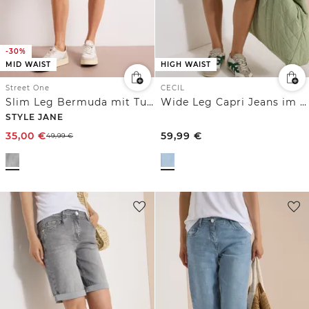
-30%
MID WAIST
HIGH WAIST
Street One
CECIL
Slim Leg Bermuda mit Turn-Up-Detail
Wide Leg Capri Jeans im Loose Fit
STYLE JANE
35,00
€
59,99
€
49,99
€