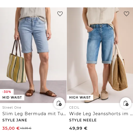
-30%
MID WAIST
HIGH WAIST
Street One
CECIL
Slim Leg Bermuda mit Turn-Up-Detail
Wide Leg Jeansshorts im Loose Fit
STYLE JANE
STYLE NEELE
35,00
€
49,99
€
49,99
€