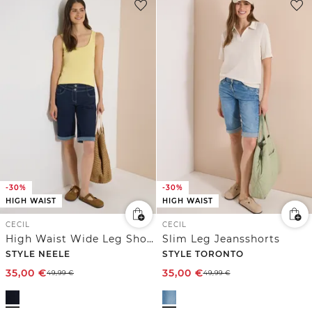
-30%
-30%
HIGH WAIST
HIGH WAIST
CECIL
CECIL
High Waist Wide Leg Shorts im Loose Fit
Slim Leg Jeansshorts
STYLE NEELE
STYLE TORONTO
35,00
€
35,00
€
49,99
€
49,99
€