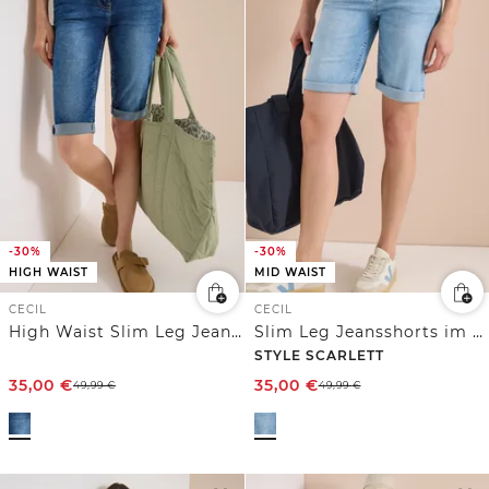
-30%
-30%
HIGH WAIST
MID WAIST
CECIL
CECIL
High Waist Slim Leg Jeansshorts im Slim Fit
Slim Leg Jeansshorts im Casual Fit
STYLE SCARLETT
35,00
€
35,00
€
49,99
€
49,99
€