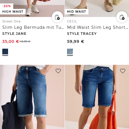
-30%
HIGH WAIST
MID WAIST
Street One
CECIL
Slim Leg Bermuda mit Turn-Up-Detail
Mid Waist Slim Leg Shorts im Casual Fit
STYLE JANE
STYLE TRACEY
35,00
€
59,99
€
49,99
€