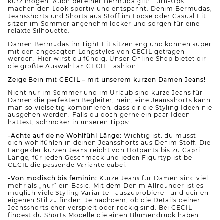
kurz mögen. Auch bei einer Bermuda gilt: Turn-Ups
machen den Look sportiv und entspannt. Denim Bermudas,
Jeansshorts und Shorts aus Stoff im Loose oder Casual Fit
sitzen im Sommer angenehm locker und sorgen für eine
relaxte Silhouette.
Damen Bermudas im Tight Fit sitzen eng und können super
mit den angesagten Longstyles von CECIL getragen
werden. Hier wirst du fündig: Unser Online Shop bietet dir
die größte Auswahl an CECIL Fashion!
Zeige Bein mit CECIL – mit unserem kurzen Damen Jeans!
Nicht nur im Sommer und im Urlaub sind kurze Jeans für
Damen die perfekten Begleiter, nein, eine Jeansshorts kann
man so vielseitig kombinieren, dass dir die Styling Ideen nie
ausgehen werden. Falls du doch gerne ein paar Ideen
hättest, schmöker in unseren Tipps:
-Achte auf deine Wohlfühl Länge:
Wichtig ist, du musst
dich wohlfühlen in deinen Jeansshorts aus Denim Stoff. Die
Länge der kurzen Jeans reicht von Hotpants bis zu Capri
Länge, für jeden Geschmack und jeden Figurtyp ist bei
CECIL die passende Variante dabei.
-Von modisch bis feminin:
Kurze Jeans für Damen sind viel
mehr als „nur“ ein Basic. Mit dem Denim Allrounder ist es
möglich viele Styling Varianten auszuprobieren und deinen
eigenen Stil zu finden. Je nachdem, ob die Details deiner
Jeansshorts eher verspielt oder rockig sind. Bei CECIL
findest du Shorts Modelle die einen Blumendruck haben