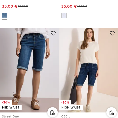
35,00
€
35,00
€
49,99
€
49,99
€
-30%
-30%
MID WAIST
HIGH WAIST
Street One
CECIL