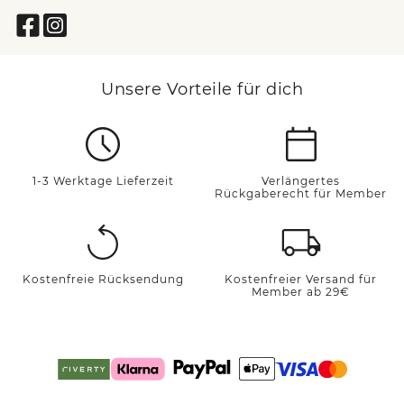
am Saum lässig aufkrempeln. Dadurch ergibt sich ein toller
Kontrast von Innen- und Außenseite des Stoffes. Besonders
bei dunklen Denim Stoffen haben beide Stoffseiten sehr
unterschiedliche Farben.
Bei CECIL findest du bestimmt deinen persönlichen
Lieblings Stil und deinen perfekten Begleiter für Tage mit
Unsere Vorteile für dich
und ohne Sonne. Wähle deinen Favoriten aus unter der
großen Auswahl unserer Jeansshorts, unseren Damenjeans,
unserer Sommerhosen aus Baumwolle und vielem mehr!
Shoppe bei CECIL online nach Lust und Laune und finde
deine Trend It Pieces für diese Saison.
1-3 Werktage Lieferzeit
Verlängertes
Rückgaberecht für Member
Kostenfreie Rücksendung
Kostenfreier Versand für
Member ab 29€