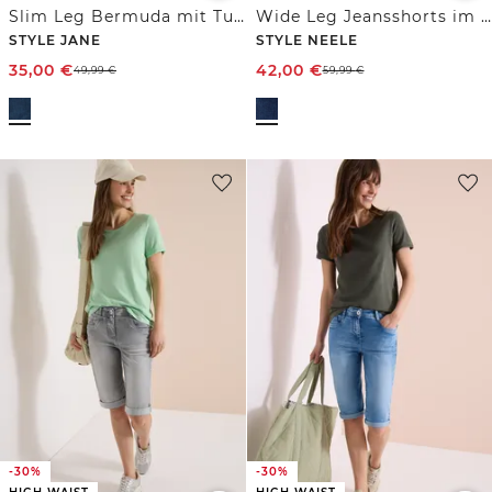
Slim Leg Bermuda mit Turn-Up-Detail
Wide Leg Jeansshorts im Loose Fit
STYLE JANE
STYLE NEELE
35,00
€
42,00
€
49,99
€
59,99
€
-30%
-30%