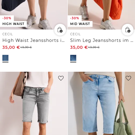
-30%
-30%
HIGH WAIST
MID WAIST
CECIL
CECIL
High Waist Jeansshorts im Loose Fit
Slim Leg Jeansshorts im Casual Fit
35,00
€
35,00
€
49,99
€
49,99
€