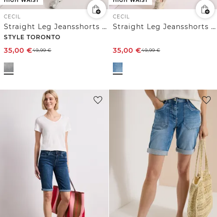
HIGH WAIST
HIGH WAIST
CECIL
CECIL
Straight Leg Jeansshorts im Slim Fit
Straight Leg Jeansshorts im Slim Fit
STYLE TORONTO
35,00
€
35,00
€
49,99
€
49,99
€