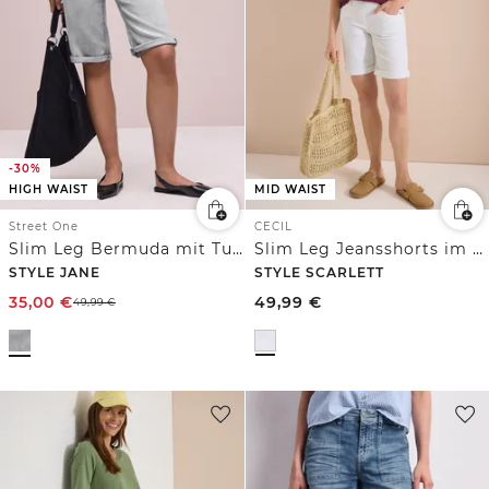
-30%
HIGH WAIST
MID WAIST
Street One
CECIL
Slim Leg Bermuda mit Turn-Up-Detail
Slim Leg Jeansshorts im Casual Fit
STYLE JANE
STYLE SCARLETT
35,00
€
49,99
€
49,99
€