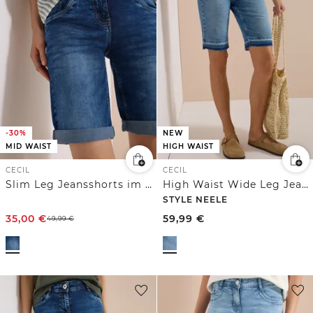
-30%
NEW
MID WAIST
HIGH WAIST
CECIL
CECIL
Slim Leg Jeansshorts im Casual Fit
High Waist Wide Leg Jeans im Loose Fit
STYLE NEELE
35,00
€
59,99
€
49,99
€