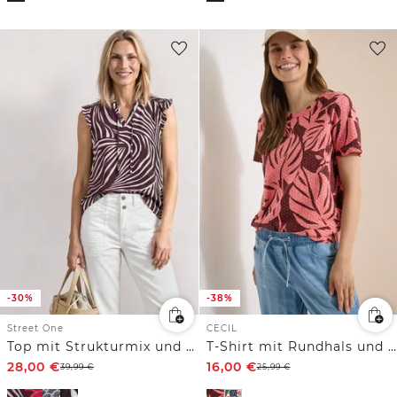
-30%
-38%
Street One
CECIL
Top mit Strukturmix und Crochet-Details
T-Shirt mit Rundhals und Blätterprint
28,00
€
16,00
€
39,99
€
25,99
€