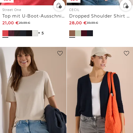
Street One
CECIL
Top mit U-Boot-Ausschnitt und Schulterdetail
Dropped Shoulder Shirt mit Knöpfen
21,00
€
28,00
€
29,99
€
39,99
€
+ 5