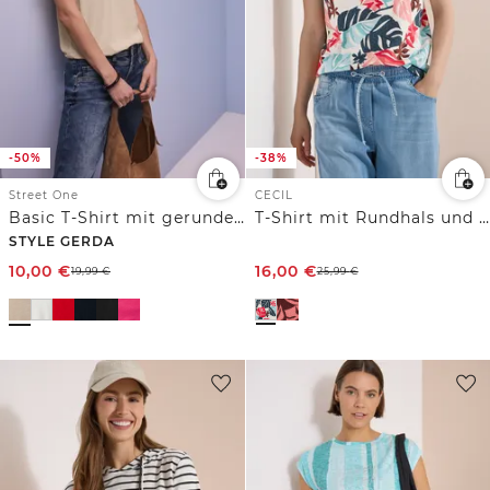
-50%
-38%
Street One
CECIL
Basic T-Shirt mit gerundetem V-Neck
T-Shirt mit Rundhals und Blätterprint
STYLE GERDA
10,00
€
16,00
€
19,99
€
25,99
€