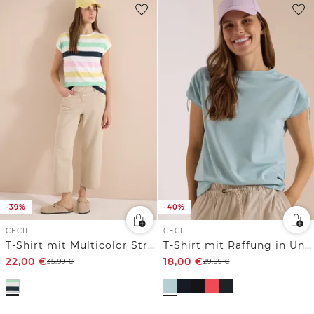
-39%
-40%
CECIL
CECIL
T-Shirt mit Multicolor Streifen
T-Shirt mit Raffung in Unifarbe
22,00
€
18,00
€
35,99
€
29,99
€