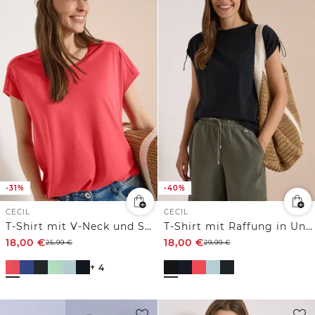
-31%
-40%
CECIL
CECIL
T-Shirt mit V-Neck und Spitzendetail
T-Shirt mit Raffung in Unifarbe
18,00
€
18,00
€
25,99
€
29,99
€
+ 4