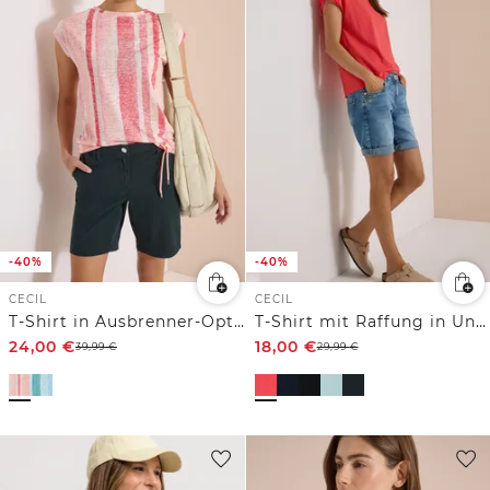
-40%
-40%
CECIL
CECIL
T-Shirt in Ausbrenner-Optik
T-Shirt mit Raffung in Unifarbe
24,00
€
18,00
€
39,99
€
29,99
€