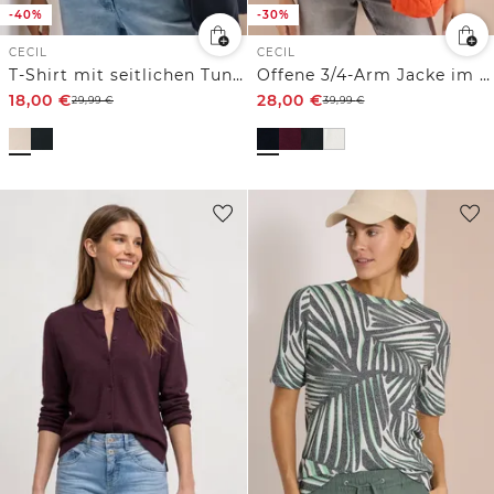
-40%
-30%
CECIL
CECIL
T-Shirt mit seitlichen Tunnelzügen
Offene 3/4-Arm Jacke im Ajour-Look
18,00
€
28,00
€
29,99
€
39,99
€