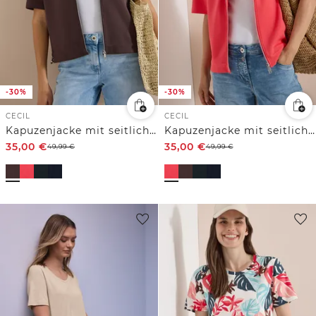
-30%
-30%
CECIL
CECIL
Kapuzenjacke mit seitlichen Tunnelzügen
Kapuzenjacke mit seitlichen Tunnelzügen
35,00
€
35,00
€
49,99
€
49,99
€