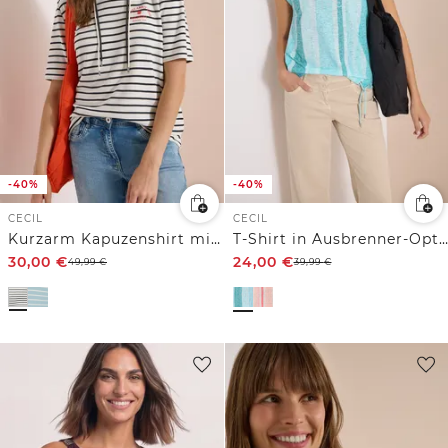
-40%
-40%
CECIL
CECIL
Kurzarm Kapuzenshirt mit Streifen
T-Shirt in Ausbrenner-Optik
30,00
€
24,00
€
49,99
€
39,99
€