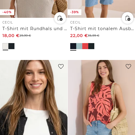
-40%
-39%
CECIL
CECIL
T-Shirt mit Rundhals und Glitzer-Wording
T-Shirt mit tonalem Ausbrennermuster
18,00
€
22,00
€
29,99
€
35,99
€