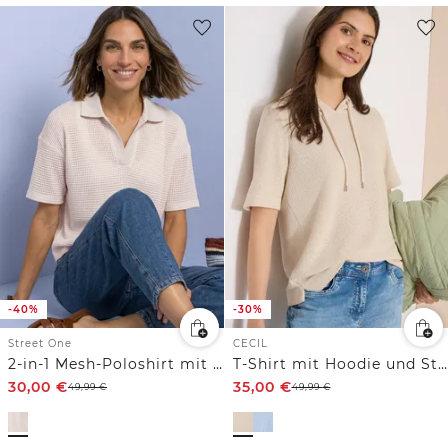
-40%
-30%
Street One
CECIL
2-in-1 Mesh-Poloshirt mit Kurzarm
T-Shirt mit Hoodie und Struktur
30,00
€
35,00
€
49,99
€
49,99
€