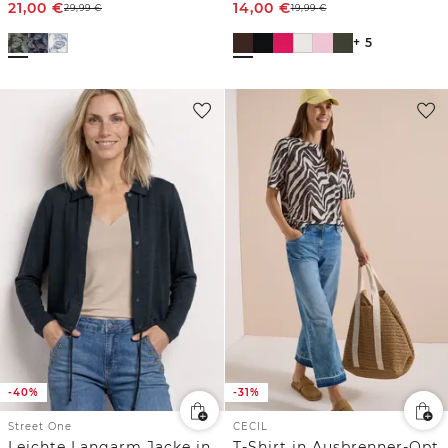
21,00
€
14,00
€
29,99
€
19,99
€
+ 5
-40%
-31%
Street One
CECIL
Leichte Langarm Jacke in Leinen-Optik
T-Shirt in Ausbrenner-Optik