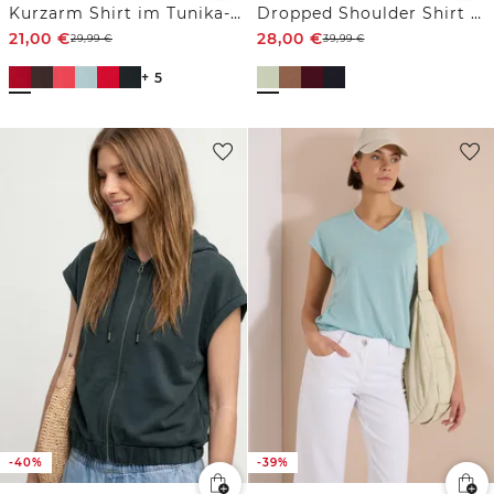
Kurzarm Shirt im Tunika-Look
Dropped Shoulder Shirt mit Knöpfen
21,00
€
28,00
€
29,99
€
39,99
€
+ 5
-40%
-39%