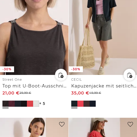
-30%
-30%
Street One
CECIL
Top mit U-Boot-Ausschnitt und Schulterdetail
Kapuzenjacke mit seitlichen Tunnelzügen
21,00
€
35,00
€
29,99
€
49,99
€
+ 5