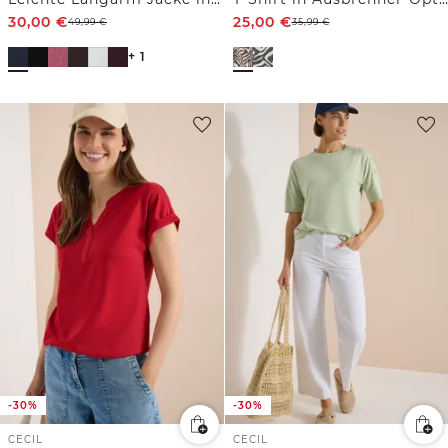
30,00
€
25,00
€
49,99
€
35,99
€
+ 1
-30%
-30%
CECIL
CECIL