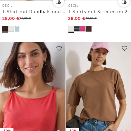
CECIL
CECIL
T-Shirt mit Rundhals und Struktur
T-Shirts mit Streifen im 2er-Pack
28,00
€
28,00
€
39,99
€
39,99
€
-30%
-30%