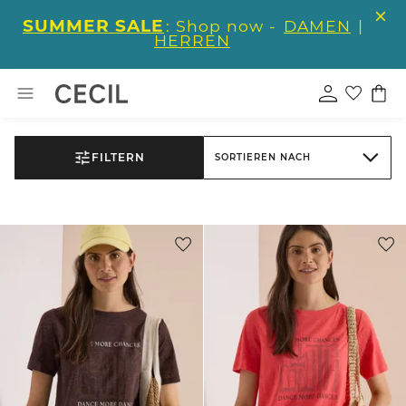
SUMMER SALE
: Shop now -
DAMEN
|
HERREN
FILTERN
SORTIEREN NACH