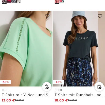
-50%
-40%
CECIL
CECIL
T-Shirt mit V-Neck und Spitzendetail
T-Shirt mit Rundhals und Glitzer-Wording
13,00
€
18,00
€
25,99
€
29,99
€