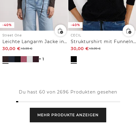
-40%
-40%
Street One
CECIL
Leichte Langarm Jacke in Leinen-Optik
Strukturshirt mit Funnelneck
30,00
€
30,00
€
49,99
€
49,99
€
+ 1
Du hast 60 von 2696 Produkten gesehen
MEHR PRODUKTE ANZEIGEN