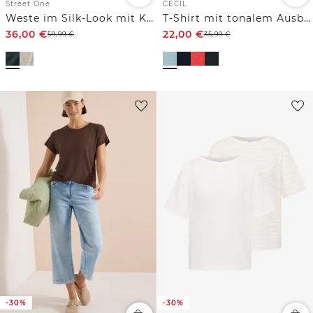
Street One
CECIL
Weste im Silk-Look mit Kapuze
T-Shirt mit tonalem Ausbrennermuster
36,00
€
22,00
€
59,99
€
35,99
€
-30%
-30%