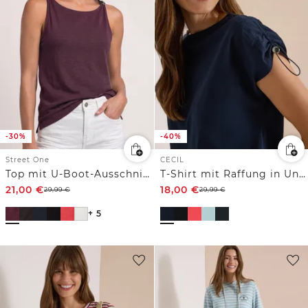
-30%
-40%
Street One
CECIL
Top mit U-Boot-Ausschnitt und Schulterdetail
T-Shirt mit Raffung in Unifarbe
21,00
€
18,00
€
29,99
€
29,99
€
+ 5