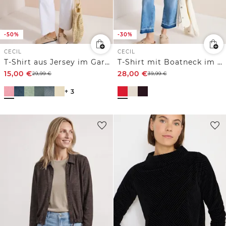
-50%
-30%
CECIL
CECIL
T-Shirt aus Jersey im Garment Dye Look
T-Shirt mit Boatneck im Strick-Look
15,00
€
28,00
€
29,99
€
39,99
€
+ 3