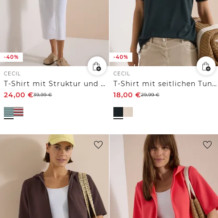
-40%
-40%
CECIL
CECIL
T-Shirt mit Struktur und Streifen
T-Shirt mit seitlichen Tunnelzügen
24,00
€
18,00
€
39,99
€
29,99
€