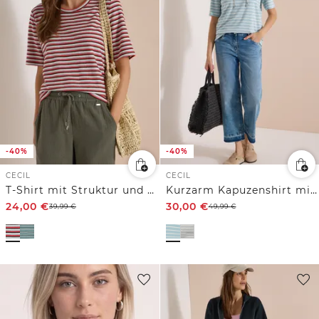
-40%
-40%
CECIL
CECIL
T-Shirt mit Struktur und Streifen
Kurzarm Kapuzenshirt mit Streifen
24,00
€
30,00
€
39,99
€
49,99
€