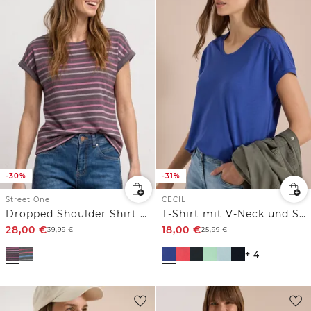
-30%
-31%
Street One
CECIL
Dropped Shoulder Shirt mit Streifen
T-Shirt mit V-Neck und Spitzendetail
28,00
€
18,00
€
39,99
€
25,99
€
+ 4