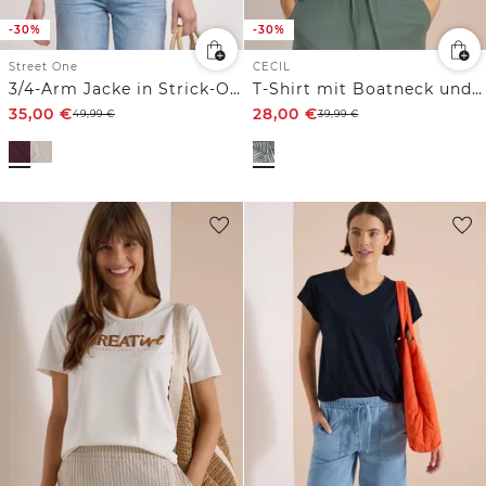
-30%
-30%
Street One
CECIL
3/4-Arm Jacke in Strick-Optik
T-Shirt mit Boatneck und Print
35,00
€
28,00
€
49,99
€
39,99
€