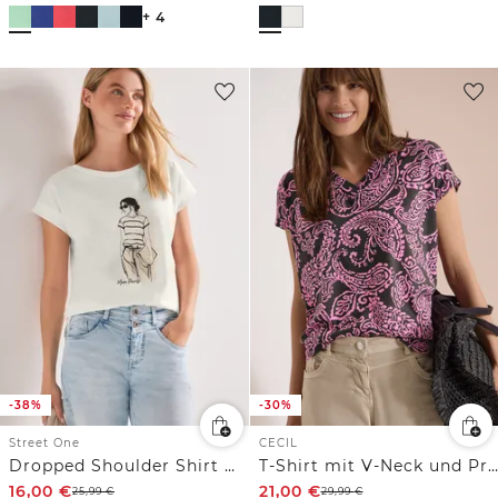
+ 4
-38%
-30%
Street One
CECIL
Dropped Shoulder Shirt mit Frontprint
T-Shirt mit V-Neck und Print
16,00
€
21,00
€
25,99
€
29,99
€