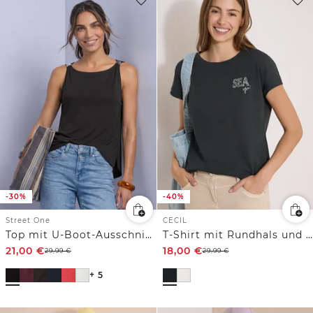
-30%
-40%
Street One
CECIL
Top mit U-Boot-Ausschnitt und Schulterdetail
T-Shirt mit Rundhals und Embroidery
21,00
€
18,00
€
29,99
€
29,99
€
+ 5