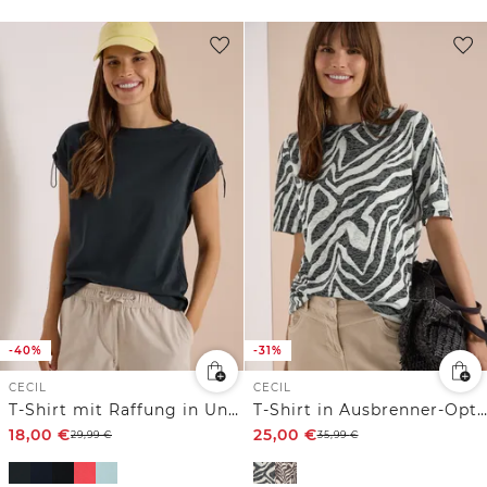
-40%
-31%
CECIL
CECIL
T-Shirt mit Raffung in Unifarbe
T-Shirt in Ausbrenner-Optik
18,00
€
25,00
€
29,99
€
35,99
€