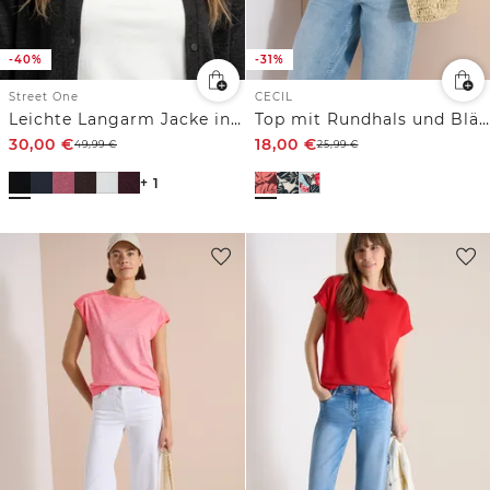
-40%
-31%
Street One
CECIL
Leichte Langarm Jacke in Leinen-Optik
Top mit Rundhals und Blätterprint
30,00
€
18,00
€
49,99
€
25,99
€
+ 1