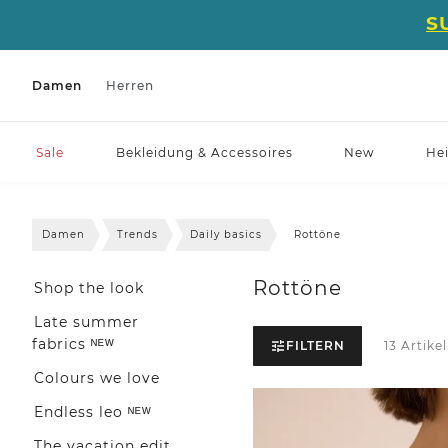
S
Damen
Herren
Sale
Bekleidung & Accessoires
New
He
Damen
Trends
Daily basics
Rottöne
Rottöne
Shop the look
Late summer
fabrics ᴺᴱᵂ
FILTERN
13 Artikel
Colours we love
Endless leo ᴺᴱᵂ
The vacation edit