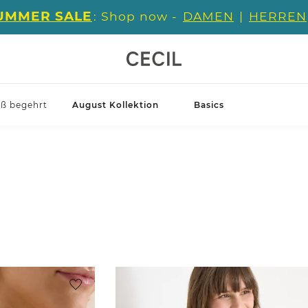
UMMER SALE
: Shop now -
DAMEN
|
HERREN
iß begehrt
August Kollektion
Basics