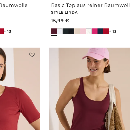
r Baumwolle
Basic Top aus reiner Baumwol
STYLE LINDA
15,99
€
+ 13
+ 13