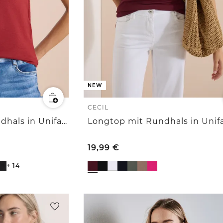
NEW
CECIL
Basic T-Shirt mit Rundhals in Unifarbe
Longtop mit Rundhals in Unif
19,99
€
+ 14