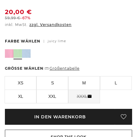
20,00
€
59,99
€
-67%
inkl. MwSt.
zzgl. Versandkosten
FARBE WÄHLEN
|
juicy lime
GRÖSSE WÄHLEN
Größentabelle
|
XS
S
M
L
XL
XXL
XXXL
IN DEN WARENKORB
SHOP THE LOOK