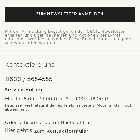
ZUM NEWSLETTER ANMELDEN
Mit der Anmeldung bestätige ich den CECIL Newsletter
erhalten und über Neuheiten und Aktionen per E-Mail
informiert werden zu wollen. Diese Einwilligung kann jeder
zeit widerrufen werden.
Kontaktiere uns
0800 / 5654555
Service Hotline
Mo.-Fr. 8:00 – 21:00 Uhr, Sa. 9:00 – 18:00 Uhr
Regulärer Festnetztarif deines Telefonanbieters, Mobilfunktarif ggf.
abweichend.
Oder schreib uns eine Nachricht an:
Hier geht’s
zum Kontaktformular