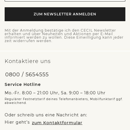
ZUM NEWSLETTER ANMELDEN
Mit der Anmeldung bestätige ich den CECIL Newsletter
erhalten und über Neuheiten und Aktionen per E-Mail
informiert werden zu wollen. Diese Einwilligung kann jeder
zeit widerrufen werden.
Kontaktiere uns
0800 / 5654555
Service Hotline
Mo.-Fr. 8:00 – 21:00 Uhr, Sa. 9:00 – 18:00 Uhr
Regulärer Festnetztarif deines Telefonanbieters, Mobilfunktarif ggf.
abweichend.
Oder schreib uns eine Nachricht an:
Hier geht’s
zum Kontaktformular