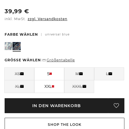
39,99
€
inkl. MwSt.
zzgl. Versandkosten
FARBE WÄHLEN
|
universal blue
GRÖSSE WÄHLEN
Größentabelle
|
XS
S
M
L
XL
XXL
XXXL
IN DEN WARENKORB
SHOP THE LOOK