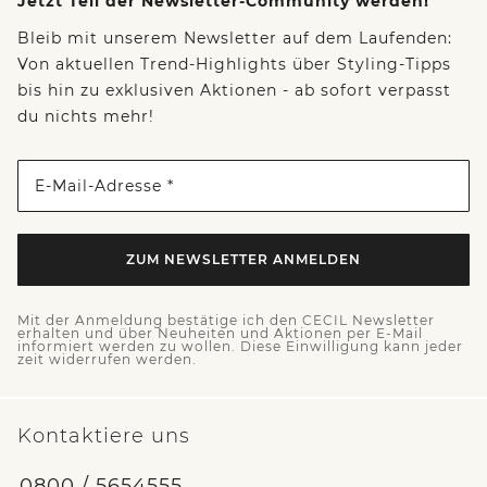
Jetzt Teil der Newsletter-Community werden!
Bleib mit unserem Newsletter auf dem Laufenden:
Von aktuellen Trend-Highlights über Styling-Tipps
bis hin zu exklusiven Aktionen - ab sofort verpasst
du nichts mehr!
E-Mail-Adresse *
ZUM NEWSLETTER ANMELDEN
Mit der Anmeldung bestätige ich den CECIL Newsletter
erhalten und über Neuheiten und Aktionen per E-Mail
informiert werden zu wollen. Diese Einwilligung kann jeder
zeit widerrufen werden.
Kontaktiere uns
0800 / 5654555