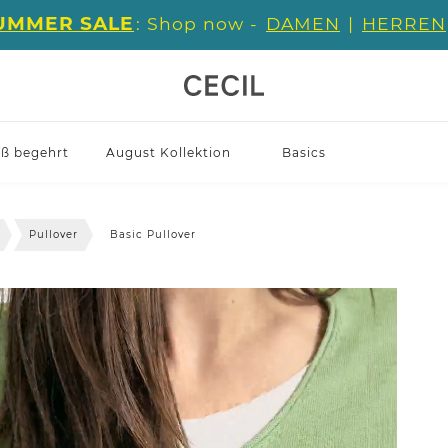
UMMER SALE
: Shop now -
DAMEN
|
HERREN
iß begehrt
August Kollektion
Basics
Pullover
Basic Pullover