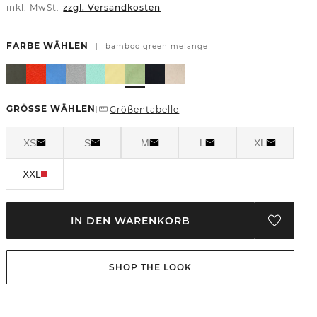
inkl. MwSt.
zzgl. Versandkosten
FARBE WÄHLEN
|
bamboo green melange
GRÖSSE WÄHLEN
Größentabelle
|
XS
S
M
L
XL
XXL
IN DEN WARENKORB
SHOP THE LOOK