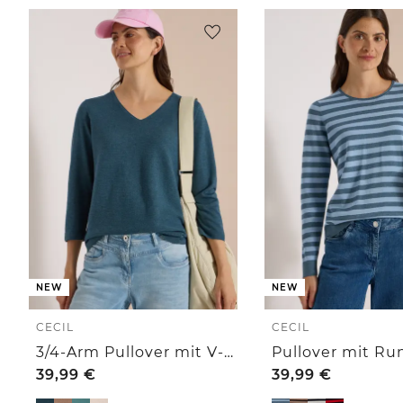
NEW
NEW
CECIL
CECIL
3/4-Arm Pullover mit V-Neck und Strukturfront
39,99
€
39,99
€