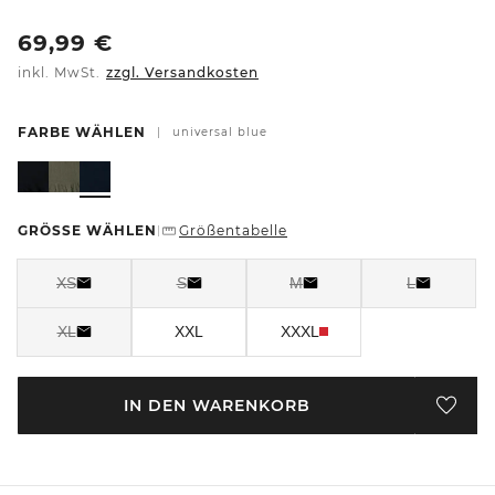
69,99
€
inkl. MwSt.
zzgl. Versandkosten
FARBE WÄHLEN
|
universal blue
GRÖSSE WÄHLEN
Größentabelle
|
XS
S
M
L
XL
XXL
XXXL
IN DEN WARENKORB