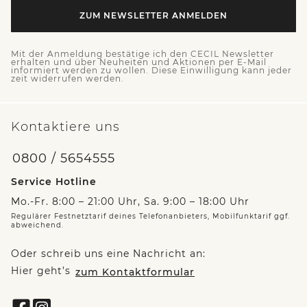
ZUM NEWSLETTER ANMELDEN
Mit der Anmeldung bestätige ich den CECIL Newsletter
erhalten und über Neuheiten und Aktionen per E-Mail
informiert werden zu wollen. Diese Einwilligung kann jeder
zeit widerrufen werden.
Kontaktiere uns
0800 / 5654555
Service Hotline
Mo.-Fr. 8:00 – 21:00 Uhr, Sa. 9:00 – 18:00 Uhr
Regulärer Festnetztarif deines Telefonanbieters, Mobilfunktarif ggf.
abweichend.
Oder schreib uns eine Nachricht an:
Hier geht’s
zum Kontaktformular