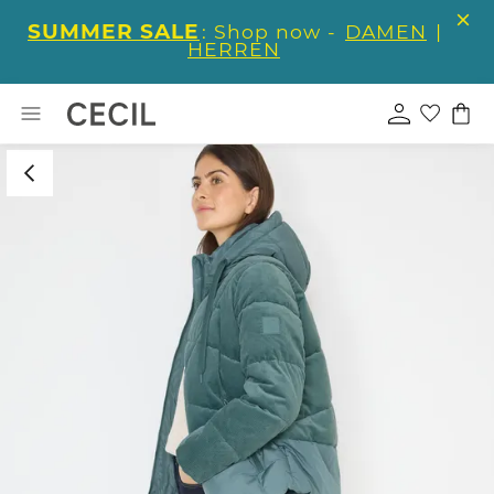
SUMMER SALE
: Shop now -
DAMEN
|
HERREN