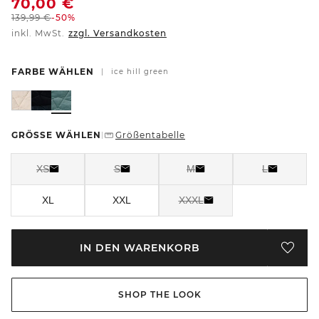
70,00
€
139,99
€
-50%
inkl. MwSt.
zzgl. Versandkosten
FARBE WÄHLEN
|
ice hill green
GRÖSSE WÄHLEN
Größentabelle
|
XS
S
M
L
XL
XXL
XXXL
IN DEN WARENKORB
SHOP THE LOOK