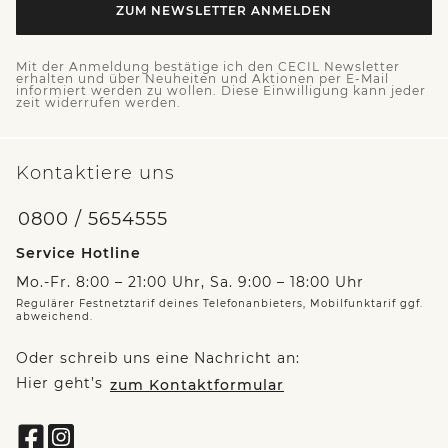
ZUM NEWSLETTER ANMELDEN
Mit der Anmeldung bestätige ich den CECIL Newsletter
erhalten und über Neuheiten und Aktionen per E-Mail
informiert werden zu wollen. Diese Einwilligung kann jeder
zeit widerrufen werden.
Kontaktiere uns
0800 / 5654555
Service Hotline
Mo.-Fr. 8:00 – 21:00 Uhr, Sa. 9:00 – 18:00 Uhr
Regulärer Festnetztarif deines Telefonanbieters, Mobilfunktarif ggf.
abweichend.
Oder schreib uns eine Nachricht an:
Hier geht’s
zum Kontaktformular