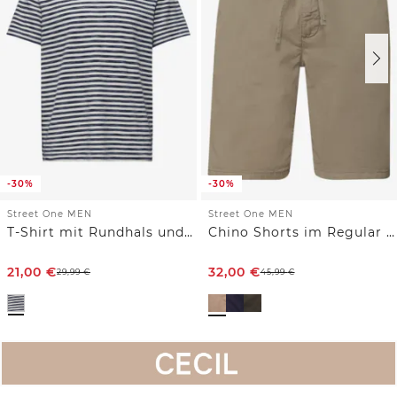
-30%
-30%
Street One MEN
Street One MEN
T-Shirt mit Rundhals und Piquéstruktur
Chino Shorts im Regular Fit
21,00
€
32,00
€
29,99
€
45,99
€