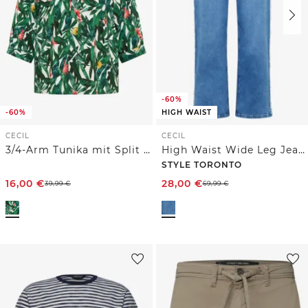
-60%
-60%
HIGH WAIST
CECIL
CECIL
3/4-Arm Tunika mit Split Neck und Print
High Waist Wide Leg Jeans im Slim Fit
STYLE TORONTO
16,00
€
28,00
€
39,99
€
69,99
€