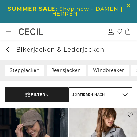
SUMMER SALE
: Shop now -
DAMEN
|
HERREN
Bikerjacken & Lederjacken
Steppjacken
Jeansjacken
Windbreaker
FILTERN
SORTIEREN NACH