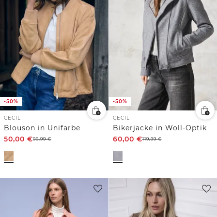
-50%
-50%
CECIL
CECIL
Blouson in Unifarbe
Bikerjacke in Woll-Optik
50,00
€
60,00
€
99,99
€
119,99
€