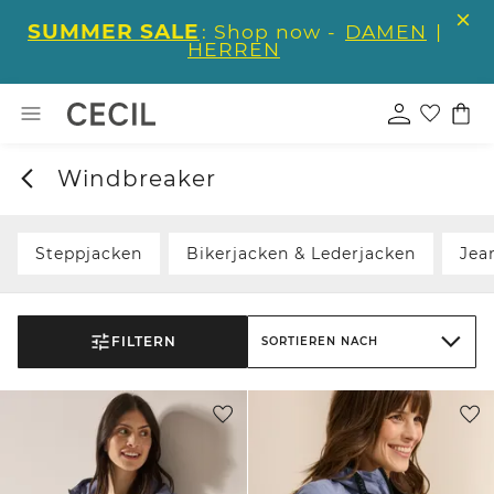
SUMMER SALE
: Shop now -
DAMEN
|
HERREN
Windbreaker
Steppjacken
Bikerjacken & Lederjacken
Jea
FILTERN
SORTIEREN NACH