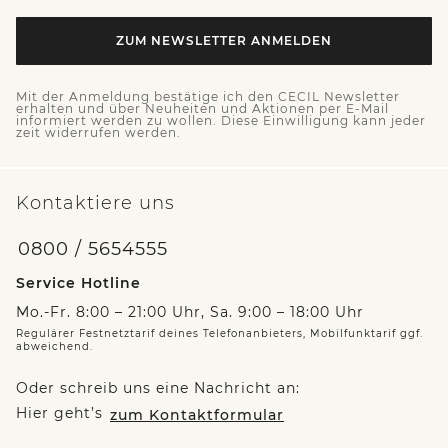
ZUM NEWSLETTER ANMELDEN
Mit der Anmeldung bestätige ich den CECIL Newsletter
erhalten und über Neuheiten und Aktionen per E-Mail
informiert werden zu wollen. Diese Einwilligung kann jeder
zeit widerrufen werden.
Kontaktiere uns
0800 / 5654555
Service Hotline
Mo.-Fr. 8:00 – 21:00 Uhr, Sa. 9:00 – 18:00 Uhr
Regulärer Festnetztarif deines Telefonanbieters, Mobilfunktarif ggf.
abweichend.
Oder schreib uns eine Nachricht an:
Hier geht’s
zum Kontaktformular