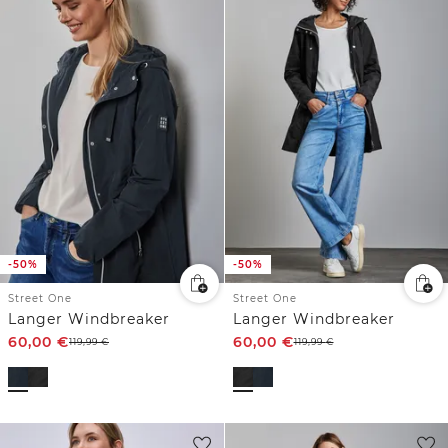
-50%
-50%
Street One
Street One
Langer Windbreaker
Langer Windbreaker
60,00
€
60,00
€
119,99
€
119,99
€