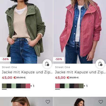
-50%
-50%
Street One
Street One
Jacke mit Kapuze und Zipper
Jacke mit Kapuze und Zipper
45,00
€
45,00
€
89,99
€
89,99
€
+ 1
+ 1