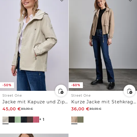
-50%
-60%
Street One
Street One
Jacke mit Kapuze und Zipper
Kurze Jacke mit Stehkragen
45,00
€
36,00
€
89,99
€
89,99
€
+ 1