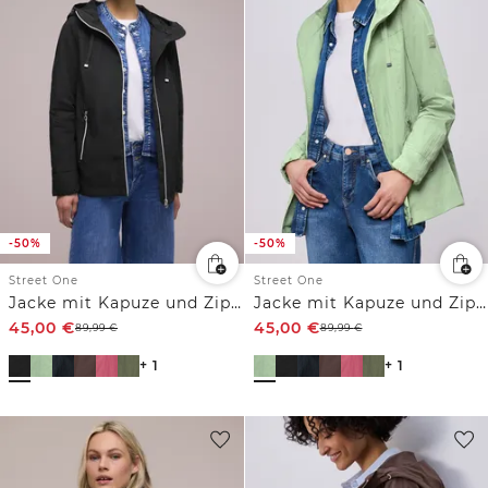
-50%
-50%
Street One
Street One
Jacke mit Kapuze und Zipper
Jacke mit Kapuze und Zipper
45,00
€
45,00
€
89,99
€
89,99
€
+ 1
+ 1