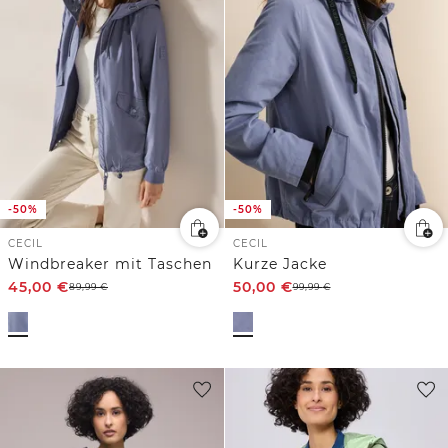
-50%
-50%
CECIL
CECIL
Windbreaker mit Taschen
Kurze Jacke
45,00
€
50,00
€
89,99
€
99,99
€