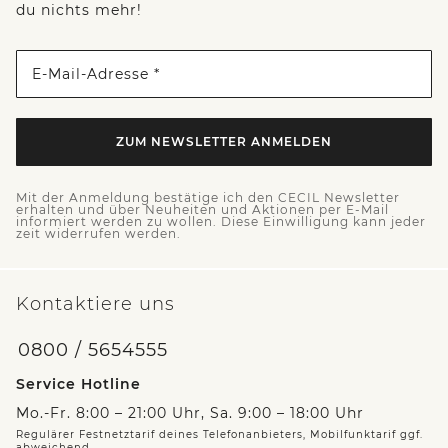
du nichts mehr!
E-Mail-Adresse *
ZUM NEWSLETTER ANMELDEN
Mit der Anmeldung bestätige ich den CECIL Newsletter
erhalten und über Neuheiten und Aktionen per E-Mail
informiert werden zu wollen. Diese Einwilligung kann jeder
zeit widerrufen werden.
Kontaktiere uns
0800 / 5654555
Service Hotline
Mo.-Fr. 8:00 – 21:00 Uhr, Sa. 9:00 – 18:00 Uhr
Regulärer Festnetztarif deines Telefonanbieters, Mobilfunktarif ggf.
abweichend.