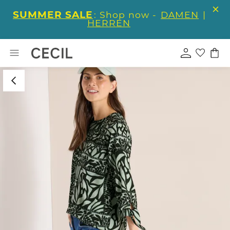
SUMMER SALE
: Shop now -
DAMEN
|
HERREN