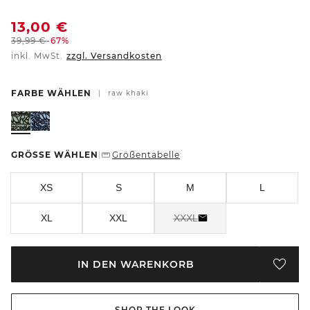
13,00
€
39,99
€
-67%
inkl. MwSt.
zzgl. Versandkosten
FARBE WÄHLEN
|
raw khaki
GRÖSSE WÄHLEN
Größentabelle
|
XS
S
M
L
XL
XXL
XXXL
IN DEN WARENKORB
SHOP THE LOOK