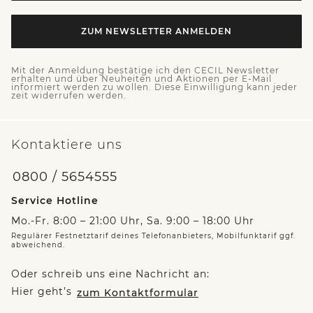
ZUM NEWSLETTER ANMELDEN
Mit der Anmeldung bestätige ich den CECIL Newsletter
erhalten und über Neuheiten und Aktionen per E-Mail
informiert werden zu wollen. Diese Einwilligung kann jeder
zeit widerrufen werden.
Kontaktiere uns
0800 / 5654555
Service Hotline
Mo.-Fr. 8:00 – 21:00 Uhr, Sa. 9:00 – 18:00 Uhr
Regulärer Festnetztarif deines Telefonanbieters, Mobilfunktarif ggf.
abweichend.
Oder schreib uns eine Nachricht an:
Hier geht’s
zum Kontaktformular