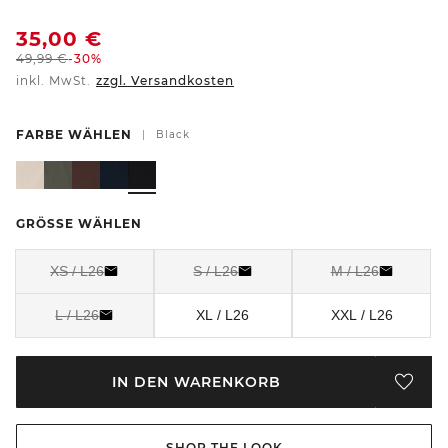
35,00
€
49,99
€
-30%
inkl. MwSt.
zzgl. Versandkosten
FARBE WÄHLEN
|
Black
GRÖSSE WÄHLEN
XS / L26
S / L26
M / L26
L / L26
XL / L26
XXL / L26
IN DEN WARENKORB
SHOP THE LOOK