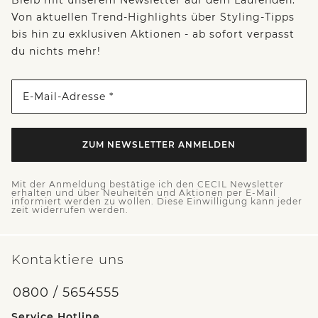
Von aktuellen Trend-Highlights über Styling-Tipps
bis hin zu exklusiven Aktionen - ab sofort verpasst
du nichts mehr!
E-Mail-Adresse *
ZUM NEWSLETTER ANMELDEN
Mit der Anmeldung bestätige ich den CECIL Newsletter
erhalten und über Neuheiten und Aktionen per E-Mail
informiert werden zu wollen. Diese Einwilligung kann jeder
zeit widerrufen werden.
Kontaktiere uns
0800 / 5654555
Service Hotline