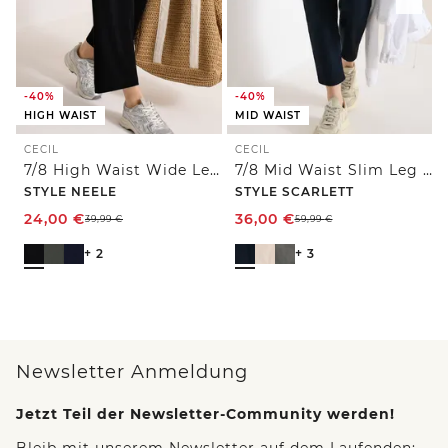
-40%
-40%
HIGH WAIST
MID WAIST
CECIL
CECIL
7/8 High Waist Wide Leg Jerseyhose im Loose Fit
7/8 Mid Waist Slim Leg Hose im Casual Fit
STYLE NEELE
STYLE SCARLETT
24,00
€
36,00
€
39,99
€
59,99
€
+ 2
+ 3
Newsletter Anmeldung
Jetzt Teil der Newsletter-Community werden!
Bleib mit unserem Newsletter auf dem Laufenden: