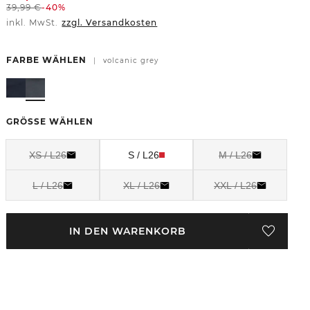
39,99
€
-40%
inkl. MwSt.
zzgl. Versandkosten
FARBE WÄHLEN
|
volcanic grey
GRÖSSE WÄHLEN
XS / L26
S / L26
M / L26
L / L26
XL / L26
XXL / L26
IN DEN WARENKORB