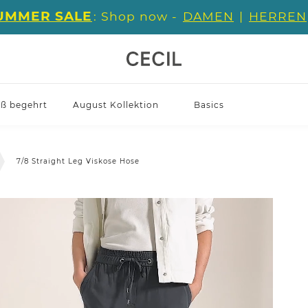
UMMER SALE
: Shop now -
DAMEN
|
HERREN
iß begehrt
August Kollektion
Basics
7/8 Straight Leg Viskose Hose