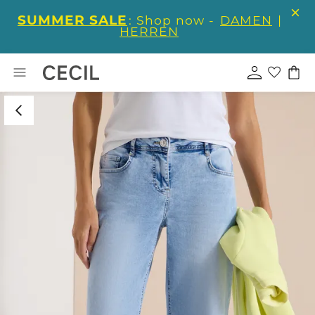
SUMMER SALE
: Shop now -
DAMEN
|
HERREN