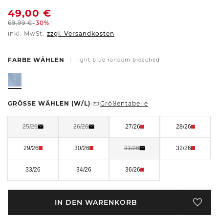
49,00
€
69,99
€
-30%
inkl. MwSt.
zzgl. Versandkosten
FARBE WÄHLEN
|
light blue random bleached
GRÖSSE WÄHLEN
(W/L)
Größentabelle
|
25/26
26/26
27/26
28/26
29/26
30/26
31/26
32/26
33/26
34/26
36/26
IN DEN WARENKORB