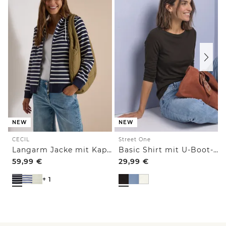
NEW
NEW
CECIL
Street One
Langarm Jacke mit Kapuze und Struktur
Basic Shirt mit U-Boot-Ausschnitt
59,99
€
29,99
€
+ 1