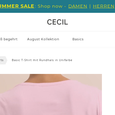
UMMER SALE
: Shop now -
DAMEN
|
HERREN
iß begehrt
August Kollektion
Basics
rts
Basic T-Shirt mit Rundhals in Unifarbe