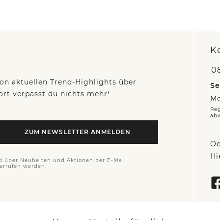
K
0
on aktuellen Trend-Highlights über
Se
fort verpasst du nichts mehr!
Mo
Reg
ab
ZUM NEWSLETTER ANMELDEN
Od
Hi
d über Neuheiten und Aktionen per E-Mail
derrufen werden.