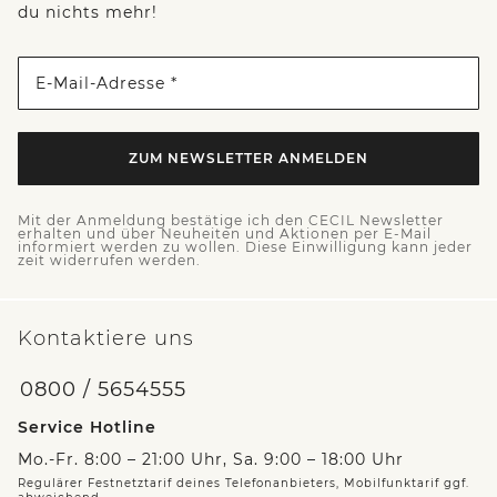
du nichts mehr!
E-Mail-Adresse *
ZUM NEWSLETTER ANMELDEN
Mit der Anmeldung bestätige ich den CECIL Newsletter
erhalten und über Neuheiten und Aktionen per E-Mail
informiert werden zu wollen. Diese Einwilligung kann jeder
zeit widerrufen werden.
Kontaktiere uns
0800 / 5654555
Service Hotline
Mo.-Fr. 8:00 – 21:00 Uhr, Sa. 9:00 – 18:00 Uhr
Regulärer Festnetztarif deines Telefonanbieters, Mobilfunktarif ggf.