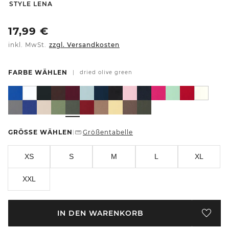
-
STYLE LENA
17,99
€
inkl. MwSt.
zzgl. Versandkosten
FARBE WÄHLEN
|
dried olive green
GRÖSSE WÄHLEN
Größentabelle
|
XS
S
M
L
XL
XXL
IN DEN WARENKORB