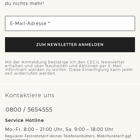
du nichts mehr!
E-Mail-Adresse *
ZUM NEWSLETTER ANMELDEN
Mit der Anmeldung bestätige ich den CECIL Newsletter
erhalten und über Neuheiten und Aktionen per E-Mail
informiert werden zu wollen. Diese Einwilligung kann jeder
zeit widerrufen werden.
Kontaktiere uns
0800 / 5654555
Service Hotline
Mo.-Fr. 8:00 – 21:00 Uhr, Sa. 9:00 – 18:00 Uhr
Regulärer Festnetztarif deines Telefonanbieters, Mobilfunktarif ggf.