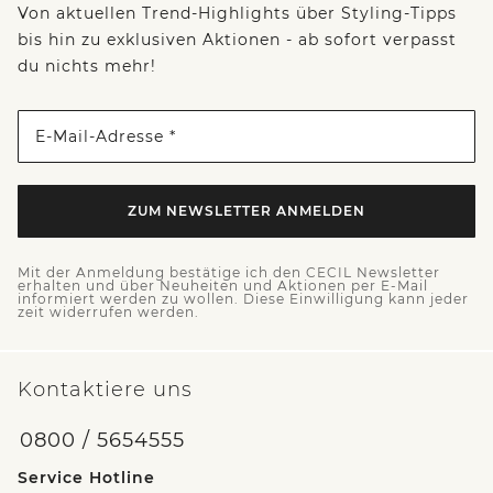
Von aktuellen Trend-Highlights über Styling-Tipps
bis hin zu exklusiven Aktionen - ab sofort verpasst
du nichts mehr!
E-Mail-Adresse *
ZUM NEWSLETTER ANMELDEN
Mit der Anmeldung bestätige ich den CECIL Newsletter
erhalten und über Neuheiten und Aktionen per E-Mail
informiert werden zu wollen. Diese Einwilligung kann jeder
zeit widerrufen werden.
Kontaktiere uns
0800 / 5654555
Service Hotline