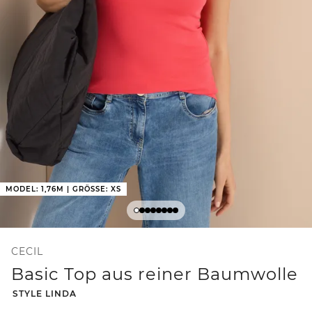
MODEL: 1,76M | GRÖSSE: XS
CECIL
Basic Top aus reiner Baumwolle
-
STYLE LINDA