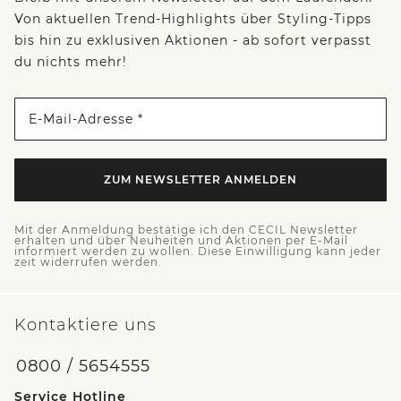
Von aktuellen Trend-Highlights über Styling-Tipps
bis hin zu exklusiven Aktionen - ab sofort verpasst
du nichts mehr!
E-Mail-Adresse *
ZUM NEWSLETTER ANMELDEN
Mit der Anmeldung bestätige ich den CECIL Newsletter
erhalten und über Neuheiten und Aktionen per E-Mail
informiert werden zu wollen. Diese Einwilligung kann jeder
zeit widerrufen werden.
Kontaktiere uns
0800 / 5654555
Service Hotline