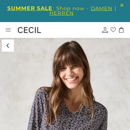
SUMMER SALE
: Shop now -
DAMEN
|
HERREN