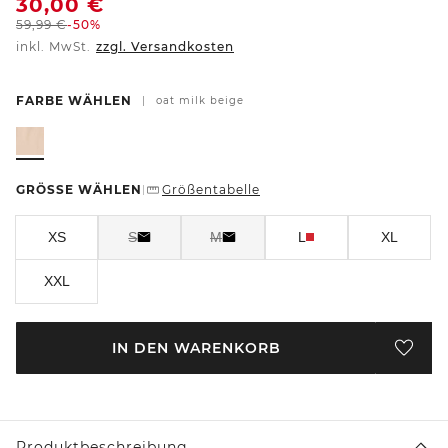
30,00
€
59,99
€
-50%
inkl. MwSt.
zzgl. Versandkosten
FARBE WÄHLEN
|
oat milk beige
GRÖSSE WÄHLEN
Größentabelle
|
XS
S
M
L
XL
XXL
IN DEN WARENKORB
Produktbeschreibung