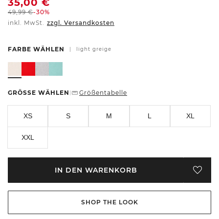
35,00
€
49,99
€
-30%
inkl. MwSt.
zzgl. Versandkosten
FARBE WÄHLEN
|
light greige
GRÖSSE WÄHLEN
Größentabelle
|
XS
S
M
L
XL
XXL
IN DEN WARENKORB
SHOP THE LOOK