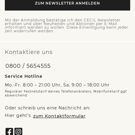
ZUM NEWSLETTER ANMELDEN
Mit der Anmeldung bestätige ich den CECIL Newsletter
erhalten und über Neuheiten und Aktionen per E-Mail
informiert werden zu wollen. Diese Einwilligung kann jeder
zeit widerrufen werden.
Kontaktiere uns
0800 / 5654555
Service Hotline
Mo.-Fr. 8:00 – 21:00 Uhr, Sa. 9:00 – 18:00 Uhr
Regulärer Festnetztarif deines Telefonanbieters, Mobilfunktarif ggf.
abweichend.
Oder schreib uns eine Nachricht an:
Hier geht’s
zum Kontaktformular