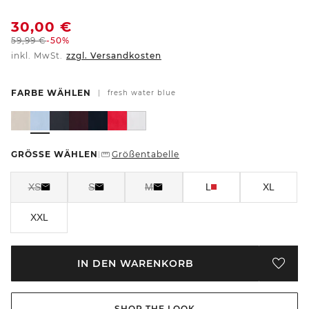
30,00
€
59,99
€
-50%
inkl. MwSt.
zzgl. Versandkosten
FARBE WÄHLEN
|
fresh water blue
GRÖSSE WÄHLEN
Größentabelle
|
XS
S
M
L
XL
XXL
IN DEN WARENKORB
SHOP THE LOOK