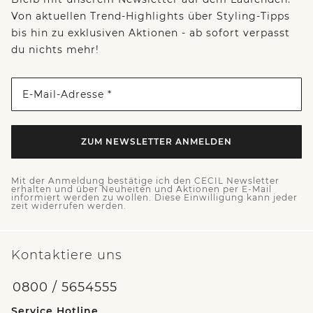
Von aktuellen Trend-Highlights über Styling-Tipps
bis hin zu exklusiven Aktionen - ab sofort verpasst
du nichts mehr!
E-Mail-Adresse *
ZUM NEWSLETTER ANMELDEN
Mit der Anmeldung bestätige ich den CECIL Newsletter
erhalten und über Neuheiten und Aktionen per E-Mail
informiert werden zu wollen. Diese Einwilligung kann jeder
zeit widerrufen werden.
Kontaktiere uns
0800 / 5654555
Service Hotline