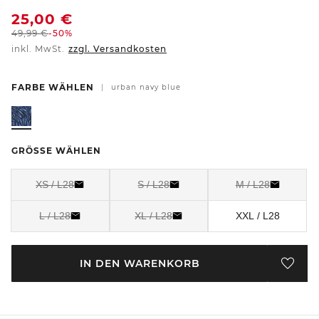
25,00
€
49,99
€
-50%
inkl. MwSt.
zzgl. Versandkosten
FARBE WÄHLEN
|
urban navy blue
GRÖSSE WÄHLEN
XS / L28
S / L28
M / L28
L / L28
XL / L28
XXL / L28
IN DEN WARENKORB