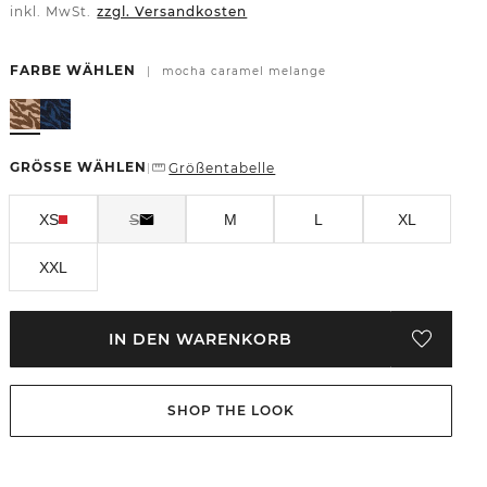
inkl. MwSt.
zzgl. Versandkosten
FARBE WÄHLEN
|
mocha caramel melange
GRÖSSE WÄHLEN
Größentabelle
|
XS
S
M
L
XL
XXL
IN DEN WARENKORB
SHOP THE LOOK