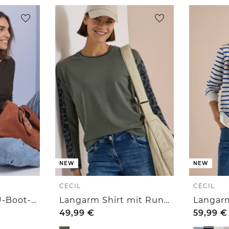
NEW
NEW
CECIL
CECIL
Basic Shirt mit U-Boot-Ausschnitt
Langarm Shirt mit Rundhals und Leo-Details
49,99
€
59,99
€