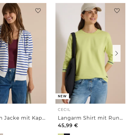
NEW
CECIL
Langarm Jacke mit Kapuze und Struktur
Langarm Shirt mit Rundhals und Streifendetail
45,99
€