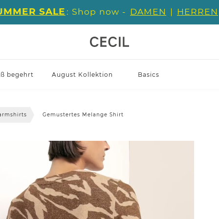
UMMER SALE
: Shop now -
DAMEN
|
HERREN
iß begehrt
August Kollektion
Basics
armshirts
Gemustertes Melange Shirt