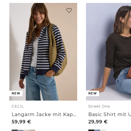
NEW
NEW
CECIL
Street One
Langarm Jacke mit Kapuze und Struktur
59,99
€
29,99
€