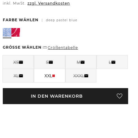
inkl. MwSt.
zzgl. Versandkosten
FARBE WÄHLEN
|
deep pastel blue
GRÖSSE WÄHLEN
Größentabelle
|
XS
S
M
L
XL
XXL
XXXL
IN DEN WARENKORB