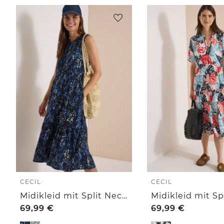
CECIL
CECIL
Midikleid mit Split Neck und Print
69,99
€
69,99
€