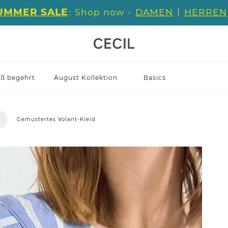
UMMER SALE
: Shop now -
DAMEN
|
HERREN
iß begehrt
August Kollektion
Basics
r
Gemustertes Volant-Kleid