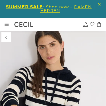
SUMMER SALE
: Shop now -
DAMEN
|
HERREN