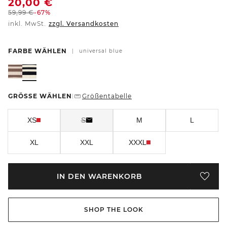
20,00
€
59,99
€
-67%
inkl. MwSt.
zzgl. Versandkosten
FARBE WÄHLEN
|
universal blue
GRÖSSE WÄHLEN
Größentabelle
|
XS
S
M
L
XL
XXL
XXXL
IN DEN WARENKORB
SHOP THE LOOK