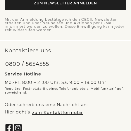
ZUM NEWSLETTER ANMELDEN
Mit der Anmeldung bestätige ich den CECIL Newsletter
erhalten und über Neuheiten und Aktionen per E-Mail
informiert werden zu wollen. Diese Einwilligung kann jeder
zeit widerrufen werden.
Kontaktiere uns
0800 / 5654555
Service Hotline
Mo.-Fr. 8:00 – 21:00 Uhr, Sa. 9:00 – 18:00 Uhr
Regulärer Festnetztarif deines Telefonanbieters, Mobilfunktarif ggf.
abweichend.
Oder schreib uns eine Nachricht an:
Hier geht’s
zum Kontaktformular