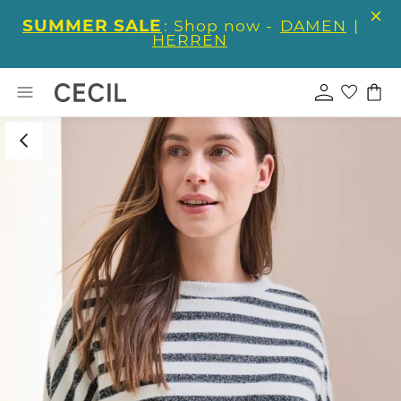
SUMMER SALE
: Shop now -
DAMEN
|
HERREN