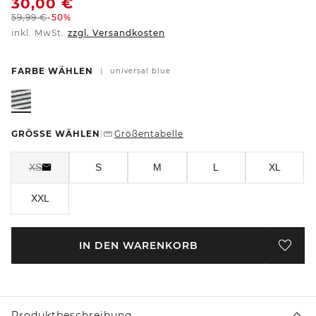
30,00
€
59,99
€
-50%
inkl. MwSt.
zzgl. Versandkosten
FARBE WÄHLEN
|
universal blue
GRÖSSE WÄHLEN
Größentabelle
|
XS
S
M
L
XL
XXL
IN DEN WARENKORB
Produktbeschreibung