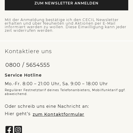
ZUM NEWSLETTER ANMELDEN
Mit der Anmeldung bestätige ich den CECIL Newsletter
erhalten und über Neuheiten und Aktionen per E-Mail
informiert werden zu wollen. Diese Einwilligung kann jeder
zeit widerrufen werden.
Kontaktiere uns
0800 / 5654555
Service Hotline
Mo.-Fr. 8:00 – 21:00 Uhr, Sa. 9:00 – 18:00 Uhr
Regulärer Festnetztarif deines Telefonanbieters, Mobilfunktarif ggf.
abweichend.
Oder schreib uns eine Nachricht an:
Hier geht’s
zum Kontaktformular