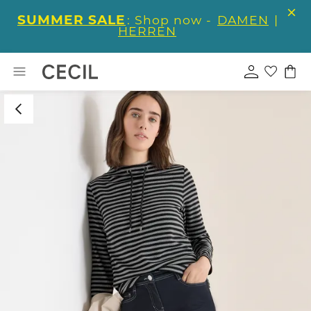
SUMMER SALE
: Shop now -
DAMEN
|
HERREN