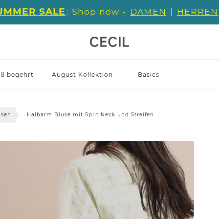
UMMER SALE
: Shop now -
DAMEN
|
HERREN
iß begehrt
August Kollektion
Basics
usen
Halbarm Bluse mit Split Neck und Streifen