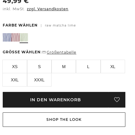
49,99
€
inkl. MwSt.
zzgl. Versandkosten
FARBE WÄHLEN
|
raw matcha lime
GRÖSSE WÄHLEN
Größentabelle
|
XS
S
M
L
XL
XXL
XXXL
IN DEN WARENKORB
SHOP THE LOOK