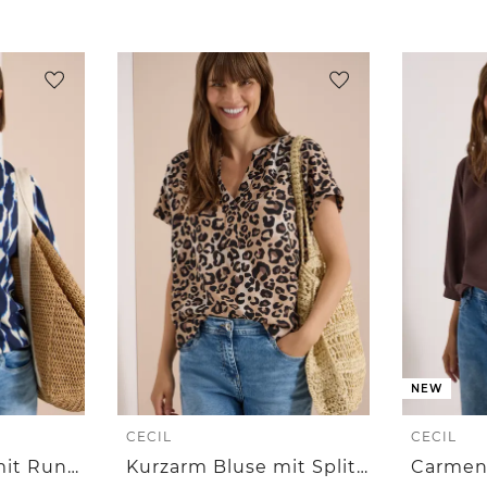
NEW
CECIL
CECIL
Kurzarm Bluse mit Rundhals und Print
Kurzarm Bluse mit Split Neck und Leo-Print