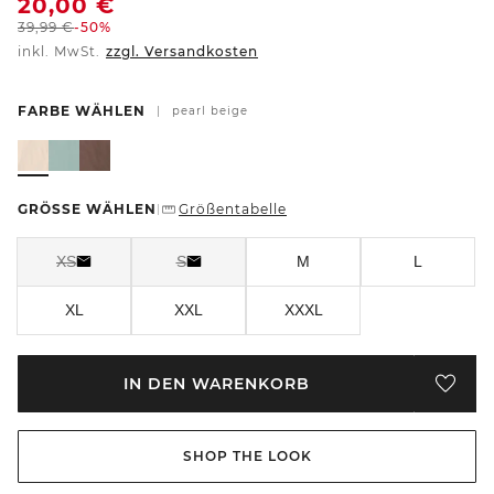
20,00
€
39,99
€
-50%
inkl. MwSt.
zzgl. Versandkosten
FARBE WÄHLEN
|
pearl beige
GRÖSSE WÄHLEN
Größentabelle
|
XS
S
M
L
XL
XXL
XXXL
IN DEN WARENKORB
SHOP THE LOOK