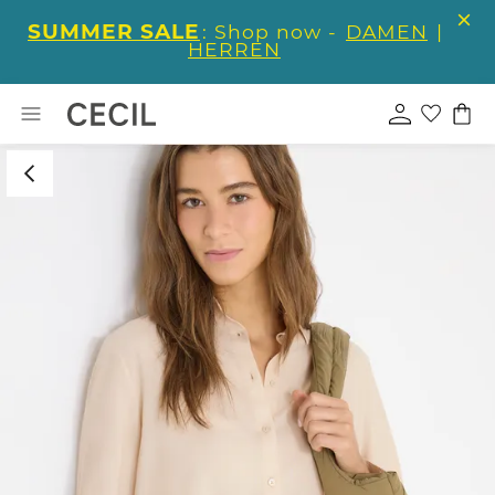
SUMMER SALE
: Shop now -
DAMEN
|
HERREN