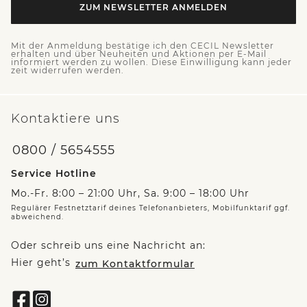
ZUM NEWSLETTER ANMELDEN
Mit der Anmeldung bestätige ich den CECIL Newsletter
erhalten und über Neuheiten und Aktionen per E-Mail
informiert werden zu wollen. Diese Einwilligung kann jeder
zeit widerrufen werden.
Kontaktiere uns
0800 / 5654555
Service Hotline
Mo.-Fr. 8:00 – 21:00 Uhr, Sa. 9:00 – 18:00 Uhr
Regulärer Festnetztarif deines Telefonanbieters, Mobilfunktarif ggf.
abweichend.
Oder schreib uns eine Nachricht an:
Hier geht’s
zum Kontaktformular