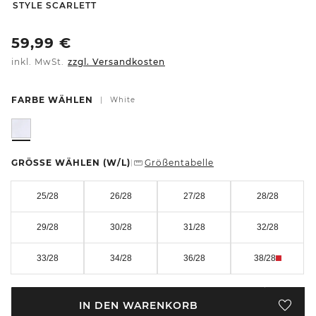
-
STYLE SCARLETT
59,99
€
inkl. MwSt.
zzgl. Versandkosten
FARBE WÄHLEN
|
White
GRÖSSE WÄHLEN
(W/L)
Größentabelle
|
25/28
26/28
27/28
28/28
29/28
30/28
31/28
32/28
33/28
34/28
36/28
38/28
IN DEN WARENKORB