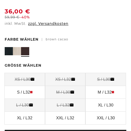
36,00
€
59,99
€
-40%
inkl. MwSt.
zzgl. Versandkosten
FARBE WÄHLEN
|
brown cacao
GRÖSSE WÄHLEN
XS / L30
XS / L32
S / L30
S / L32
M / L30
M / L32
L / L30
L / L32
XL / L30
XL / L32
XXL / L32
XXL / L30