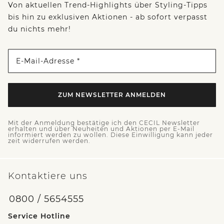
Von aktuellen Trend-Highlights über Styling-Tipps
bis hin zu exklusiven Aktionen - ab sofort verpasst
du nichts mehr!
E-Mail-Adresse *
ZUM NEWSLETTER ANMELDEN
Mit der Anmeldung bestätige ich den CECIL Newsletter
erhalten und über Neuheiten und Aktionen per E-Mail
informiert werden zu wollen. Diese Einwilligung kann jeder
zeit widerrufen werden.
Kontaktiere uns
0800 / 5654555
Service Hotline