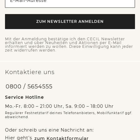
E-Mail-Adresse *
ZUM NEWSLETTER ANMELDEN
Mit der Anmeldung bestätige ich den CECIL Newsletter
erhalten und über Neuheiten und Aktionen per E-Mail
informiert werden zu wollen. Diese Einwilligung kann jeder
zeit widerrufen werden.
Kontaktiere uns
0800 / 5654555
Service Hotline
Mo.-Fr. 8:00 – 21:00 Uhr, Sa. 9:00 – 18:00 Uhr
Regulärer Festnetztarif deines Telefonanbieters, Mobilfunktarif ggf.
abweichend.
Oder schreib uns eine Nachricht an:
Hier geht’s
zum Kontaktformular