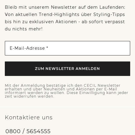
Bleib mit unserem Newsletter auf dem Laufenden:
Von aktuellen Trend-Highlights über Styling-Tipps
bis hin zu exklusiven Aktionen - ab sofort verpasst
du nichts mehr!
E-Mail-Adresse *
ZUM NEWSLETTER ANMELDEN
Mit der Anmeldung bestätige ich den CECIL Newsletter
erhalten und über Neuheiten und Aktionen per E-Mail
informiert werden zu wollen. Diese Einwilligung kann jeder
zeit widerrufen werden.
Kontaktiere uns
0800 / 5654555