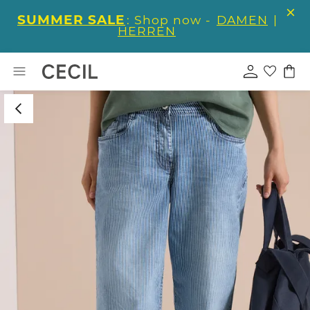
SUMMER SALE
: Shop now -
DAMEN
|
HERREN