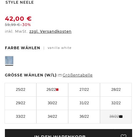
-
STYLE NEELE
42,00
€
59,99
€
-30%
inkl. MwSt.
zzgl. Versandkosten
FARBE WÄHLEN
|
vanilla white
GRÖSSE WÄHLEN
(W/L)
Größentabelle
|
25/22
26/22
27/22
28/22
29/22
30/22
31/22
32/22
33/22
34/22
36/22
38/22
IN DEN WARENKORB