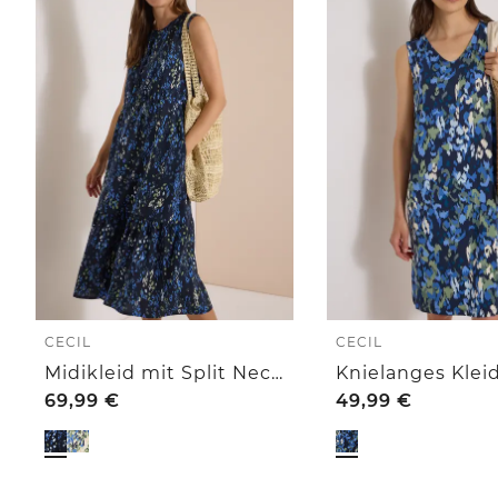
CECIL
CECIL
Midikleid mit Split Neck und Print
69,99
€
49,99
€