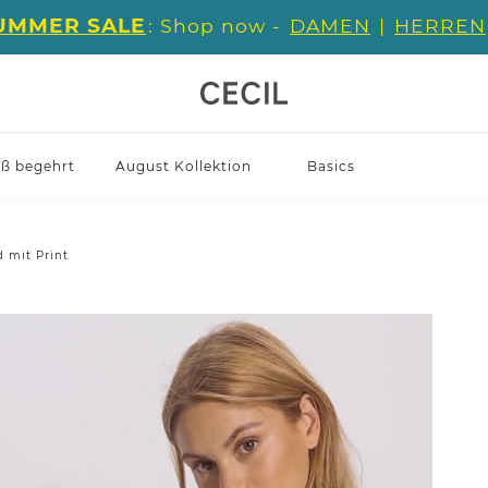
UMMER SALE
: Shop now -
DAMEN
|
HERREN
iß begehrt
August Kollektion
Basics
d mit Print