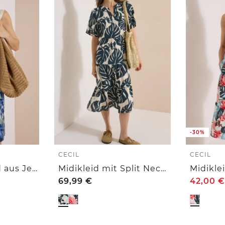
-30%
CECIL
CECIL
Knielanges Kleid aus Jersey mit Print
Midikleid mit Split Neck und Print
69,99
€
42,00
€