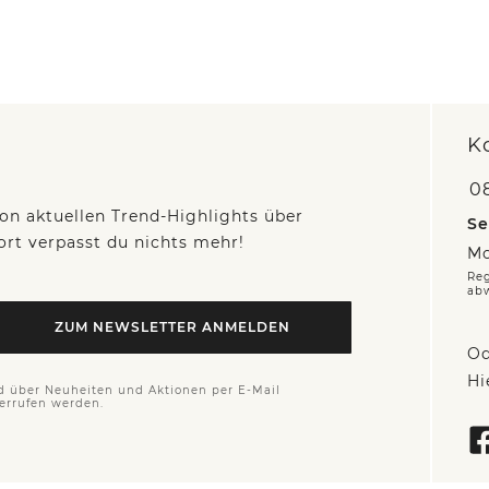
K
0
on aktuellen Trend-Highlights über
Se
fort verpasst du nichts mehr!
Mo
Reg
ab
ZUM NEWSLETTER ANMELDEN
Od
Hi
d über Neuheiten und Aktionen per E-Mail
derrufen werden.