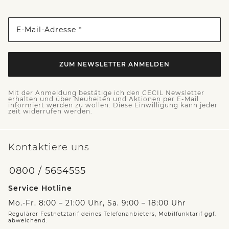
E-Mail-Adresse *
ZUM NEWSLETTER ANMELDEN
Mit der Anmeldung bestätige ich den CECIL Newsletter
erhalten und über Neuheiten und Aktionen per E-Mail
informiert werden zu wollen. Diese Einwilligung kann jeder
zeit widerrufen werden.
Kontaktiere uns
0800 / 5654555
Service Hotline
Mo.-Fr. 8:00 – 21:00 Uhr, Sa. 9:00 – 18:00 Uhr
Regulärer Festnetztarif deines Telefonanbieters, Mobilfunktarif ggf.
abweichend.