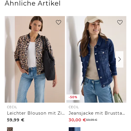
Ähnliche Artikel
-50%
CECIL
CECIL
Leichter Blouson mit Zipper und Leo-Print
Jeansjacke mit Brusttaschen und Knöpfen
59,99
€
30,00
€
59,99
€