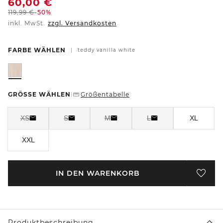
60,00
€
119,99
€
-50%
inkl. MwSt.
zzgl. Versandkosten
FARBE WÄHLEN
|
teddy vanilla white
GRÖSSE WÄHLEN
Größentabelle
|
XS
S
M
L
XL
XXL
IN DEN WARENKORB
Produktbeschreibung