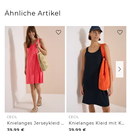
Ähnliche Artikel
CECIL
CECIL
Knielanges Jerseykleid mit V-Neck
Knielanges Kleid mit Knotendetail
39,99
€
39,99
€