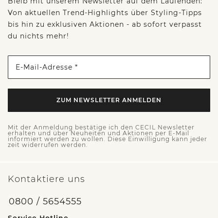
Bleib mit unserem Newsletter auf dem Laufenden:
Von aktuellen Trend-Highlights über Styling-Tipps
bis hin zu exklusiven Aktionen - ab sofort verpasst
du nichts mehr!
E-Mail-Adresse *
ZUM NEWSLETTER ANMELDEN
Mit der Anmeldung bestätige ich den CECIL Newsletter
erhalten und über Neuheiten und Aktionen per E-Mail
informiert werden zu wollen. Diese Einwilligung kann jeder
zeit widerrufen werden.
Kontaktiere uns
0800 / 5654555
Service Hotline