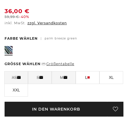
36,00
€
59,99
€
-40%
inkl. MwSt.
zzgl. Versandkosten
FARBE WÄHLEN
|
palm breeze green
GRÖSSE WÄHLEN
Größentabelle
|
XS
S
M
L
XL
XXL
IN DEN WARENKORB