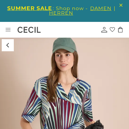
SUMMER SALE
: Shop now -
DAMEN
|
HERREN