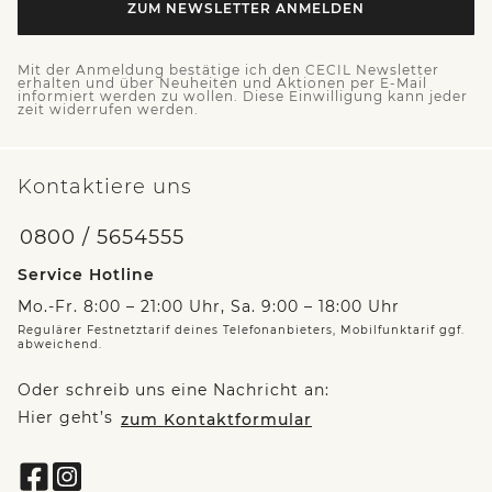
ZUM NEWSLETTER ANMELDEN
Mit der Anmeldung bestätige ich den CECIL Newsletter
erhalten und über Neuheiten und Aktionen per E-Mail
informiert werden zu wollen. Diese Einwilligung kann jeder
zeit widerrufen werden.
Kontaktiere uns
0800 / 5654555
Service Hotline
Mo.-Fr. 8:00 – 21:00 Uhr, Sa. 9:00 – 18:00 Uhr
Regulärer Festnetztarif deines Telefonanbieters, Mobilfunktarif ggf.
abweichend.
Oder schreib uns eine Nachricht an:
Hier geht’s
zum Kontaktformular