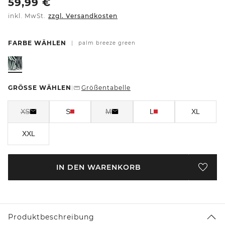
59,99
€
inkl. MwSt.
zzgl. Versandkosten
FARBE WÄHLEN
|
palm breeze green
GRÖSSE WÄHLEN
Größentabelle
|
XS
S
M
L
XL
XXL
IN DEN WARENKORB
Produktbeschreibung