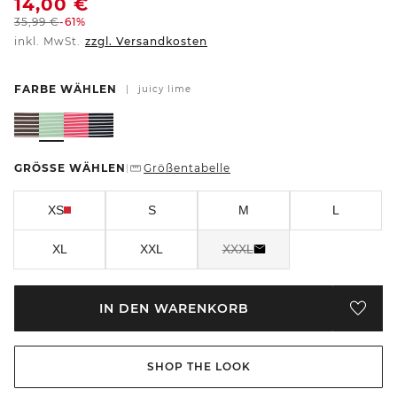
14,00
€
35,99
€
-61%
inkl. MwSt.
zzgl. Versandkosten
FARBE WÄHLEN
|
juicy lime
GRÖSSE WÄHLEN
Größentabelle
|
XS
S
M
L
XL
XXL
XXXL
IN DEN WARENKORB
SHOP THE LOOK