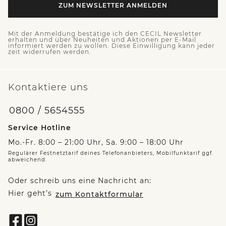
ZUM NEWSLETTER ANMELDEN
Mit der Anmeldung bestätige ich den CECIL Newsletter
erhalten und über Neuheiten und Aktionen per E-Mail
informiert werden zu wollen. Diese Einwilligung kann jeder
zeit widerrufen werden.
Kontaktiere uns
0800 / 5654555
Service Hotline
Mo.-Fr. 8:00 – 21:00 Uhr, Sa. 9:00 – 18:00 Uhr
Regulärer Festnetztarif deines Telefonanbieters, Mobilfunktarif ggf.
abweichend.
Oder schreib uns eine Nachricht an:
Hier geht’s
zum Kontaktformular